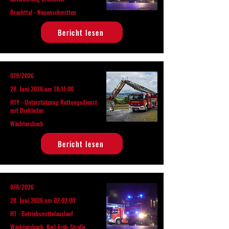
Brachttal - Neuenschmitten
Bericht lesen
079/2026
28. Juni 2026 um 18:11:00
H1Y - Unterstützung Rettungsdienst
mit Drehleiter
Wächtersbach
Bericht lesen
078/2026
28. Juni 2026 um 02:02:00
H1 - Betriebsmittelauslauf
Wächtersbach, Karl-Fröb-Straße