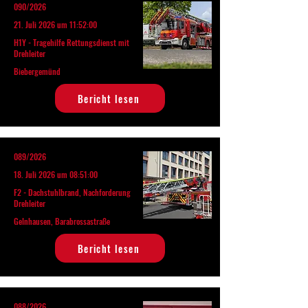
090/2026
21. Juli 2026 um 11:52:00
H1Y - Tragehilfe Rettungsdienst mit
Drehleiter
Biebergemünd
Bericht lesen
089/2026
18. Juli 2026 um 08:51:00
F2 - Dachstuhlbrand, Nachforderung
Drehleiter
Gelnhausen, Barabrossastraße
Bericht lesen
088/2026