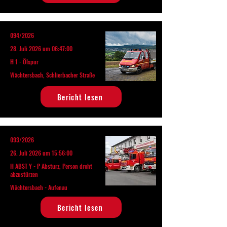
094/2026
28. Juli 2026 um 06:47:00
H 1 - Ölspur
Wächtersbach, Schlierbacher Straße
Bericht lesen
093/2026
26. Juli 2026 um 15:56:00
H ABST Y - P Absturz, Person droht
abzustürzen
Wächtersbach - Aufenau
Bericht lesen