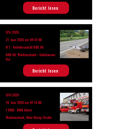
Bericht lesen
075/2026
21. Juni 2026 um 04:47:00
H 1 - Verkehrsunfall BAB 66
BAB 66, Wächtersbach > Gelnhausen-
Ost
Bericht lesen
074/2026
19. Juni 2026 um 07:15:00
F BMA - BMA-Alarm
Wächtersbach, Main-Kinzig-Straße