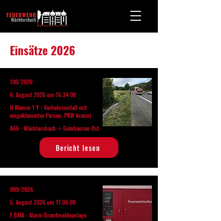
Einsätze 2026
100/2026
6. August 2026 um 16:34:00
H Klemm 1 Y - Verkehrsunfall mit
eingeklemmter Person, PKW brennt
A66 - Wächtersbach -> Gelnhausen Ost
Bericht lesen
099/2026
5. August 2026 um 17:00:00
F BMA - Alarm Brandmeldeanlage