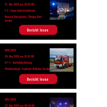
31. Mai 2026 um 20:03:00
F 3 - Feuer Industriebetrieb
Maintal-Dörnigheim, Philipp-Reis-
Straße
Bericht lesen
066/2026
28. Mai 2026 um 01:07:00
H 1 Y - Notfalltüröffnung
Wächtersbach, Friedrich-Wilhelm-Straße
Bericht lesen
065/2026
22. Mai 2026 um 09:44:00