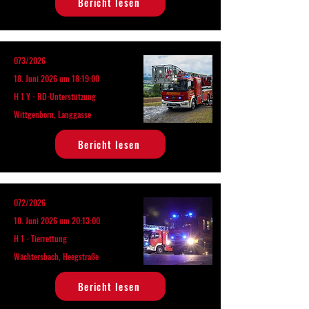
Bericht lesen
073/2026
18. Juni 2026 um 18:19:00
H 1 Y - RD-Unterstützung
Wittgenborn, Langgasse
Bericht lesen
072/2026
10. Juni 2026 um 20:13:00
H 1 - Tierrettung
Wächtersbach, Heegstraße
Bericht lesen