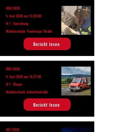
069/2026
5. Juni 2026 um 13:20:00
H 1 - Tierrettung
Wächtersbach, Ysenburger Straße
Bericht lesen
068/2026
4. Juni 2026 um 16:27:00
H 1 - Ölspur
Wächtersbach, Industriestraße
Bericht lesen
067/2026