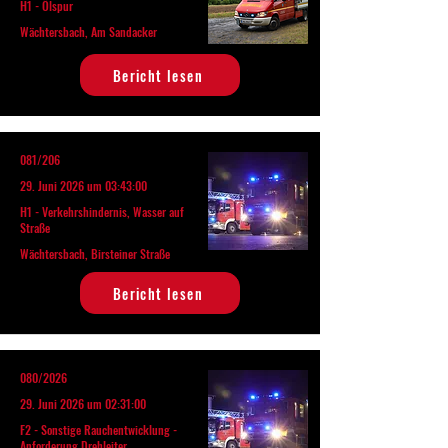
H1 - Ölspur
Wächtersbach, Am Sandacker
Bericht lesen
081/206
29. Juni 2026 um 03:43:00
H1 - Verkehrshindernis, Wasser auf
Straße
Wächtersbach, Birsteiner Straße
Bericht lesen
080/2026
29. Juni 2026 um 02:31:00
F2 - Sonstige Rauchentwicklung -
Anforderung Drehleiter