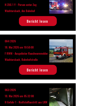
H ZUG 1 Y - Person unter Zug
Wächtersbach, Am Bahnhof
Bericht lesen
064/2026
18. Mai 2026 um 10:50:00
F RWM - Ausgelöster Rauchwarnmelder
Wächtersbach, Bahnhofstraße
Bericht lesen
063/2026
18. Mai 2026 um 05:32:00
H Gefahr 1 - Kraftstoffaustritt aus LKW