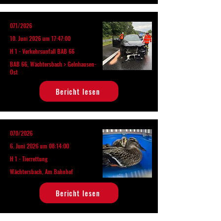
071/2026
10. Juni 2026 um 17:47:00
H 1 - Verkehrsunfall BAB 66
BAB 66, Wächtersbach > Gelnhausen-
Ost
Bericht lesen
070/2026
6. Juni 2026 um 08:14:00
H 1 - Tierrettung
Wächtersbach, Am Bahnhof
Bericht lesen