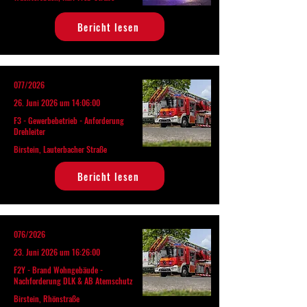
Bericht lesen
077/2026
26. Juni 2026 um 14:06:00
F3 - Gewerbebetrieb - Anforderung
Drehleiter
Birstein, Lauterbacher Straße
Bericht lesen
076/2026
23. Juni 2026 um 16:26:00
F2Y - Brand Wohngebäude -
Nachforderung DLK & AB Atemschutz
Birstein, Rhönstraße