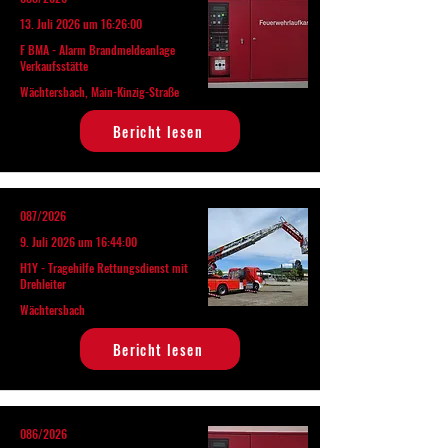
13. Juli 2026 um 16:26:00
F BMA - Alarm Brandmeldeanlage
Verkaufsstätte
Wächtersbach, Main-Kinzig-Straße
Bericht lesen
087/2026
9. Juli 2026 um 16:44:00
H1Y - Tragehilfe Rettungsdienst mit
Drehleiter
Wächtersbach
Bericht lesen
086/2026