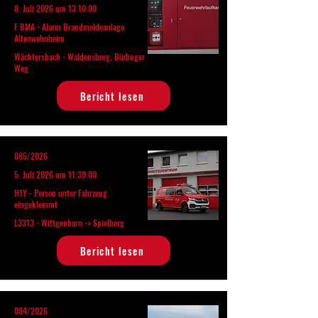
8. Juli 2026 um 13:10:00
F BMA - Alarm Brandmeldeanlage
Altenwohnheim
Wächtersbach - Waldensberg, Büdinger
Weg
Bericht lesen
085/2026
5. Juli 2026 um 11:30:00
H1Y - Person unter Fahrzeug
eingeklemmt
L3313 - Wittgenborn -> Spielberg
Bericht lesen
084/2026