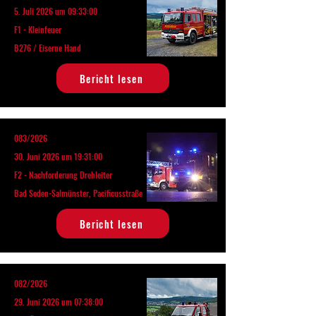
5. Juli 2026 um 09:33:00
F1 - Kleinfeuer
B276 / Eiserne Hand
Bericht lesen
083/2026
30. Juni 2026 um 19:31:00
F2 - Nachforderung Drehleiter
Bad Soden-Salmünster, Pacificusstraße
Bericht lesen
082/2026
29. Juni 2026 um 07:38:00