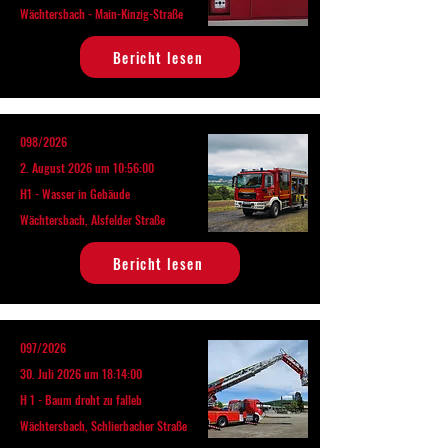
Wächtersbach - Main-Kinzig-Straße
Bericht lesen
098/2026
2. August 2026 um 10:56:00
H1 - Wasser in Gebäude
Wächtersbach, Alsfelder Straße
Bericht lesen
097/2026
30. Juli 2026 um 18:14:00
H 1 - Baum droht zu falleb
Wächtersbach, Schlierbacher Straße