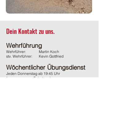
Dein Kontakt zu uns.
Wehrführung
Wehrführer:
Martin Koch
stv. Wehrführer:
Kevin Gottfried
Wöchentlicher Übungsdienst
Jeden Donnerstag ab 19:45 Uhr
(ausgenommen Feiertage)
Adresse
Feuerwehr Wächtersbach
Gelnhäuser Strasse 15
63607 Wächtersbach
Kontakt
06053 / 1600
ffw-innenstadt@stadt-waechtersbach.de