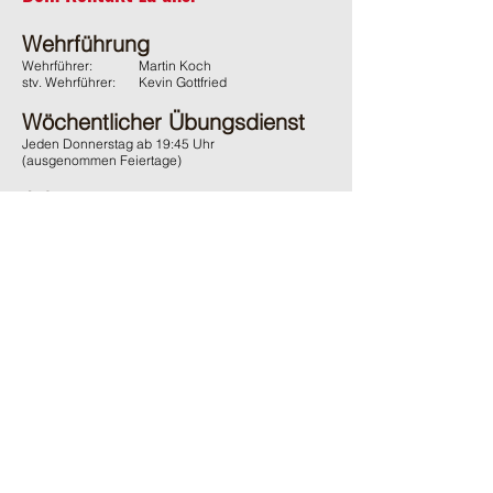
Wehrführung
Wehrführer:
Martin Koch
stv. Wehrführer:
Kevin Gottfried
Wöchentlicher Übungsdienst
Jeden Donnerstag ab 19:45 Uhr
(ausgenommen Feiertage)
Adresse
Feuerwehr Wächtersbach
Gelnhäuser Strasse 15
63607 Wächtersbach
Kontakt
06053 / 1600
ffw-innenstadt@stadt-waechtersbach.de
Du möchtest uns passiv Unterstützen?
Und damit auch den örtlichen Brandschutz fördern?
Dann werde
jetzt
passives
Mitglied im Förderverein.
Ganz
ohne
Verpflichtungen
.
Zum online Formular