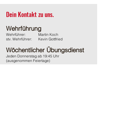
Dein Kontakt zu uns.
Wehrführung
Wehrführer:
Martin Koch
stv. Wehrführer:
Kevin Gottfried
Wöchentlicher Übungsdienst
Jeden Donnerstag ab 19:45 Uhr
(ausgenommen Feiertage)
Adresse
Feuerwehr Wächtersbach
Gelnhäuser Strasse 15
63607 Wächtersbach
Kontakt
06053 / 1600
ffw-innenstadt@stadt-waechtersbach.de
Du möchtest uns passiv Unterstützen?
Und damit auch den örtlichen Brandschutz fördern?
Dann werde
jetzt
passives
Mitglied im Förderverein.