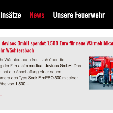
Einsätze
News
Unsere Feuerwehr
l devices GmbH spendet 1.500 Euro für neue Wärmebildk
ehr Wächtersbach
r Wächtersbach freut sich über die 
g der Firma 
sfm medical devices GmbH
. Das 
 hat die Anschaffung einer neuen 
mera des Typs 
Seek FirePRO 300
 mit einer 
öhe von 
1.500…
..