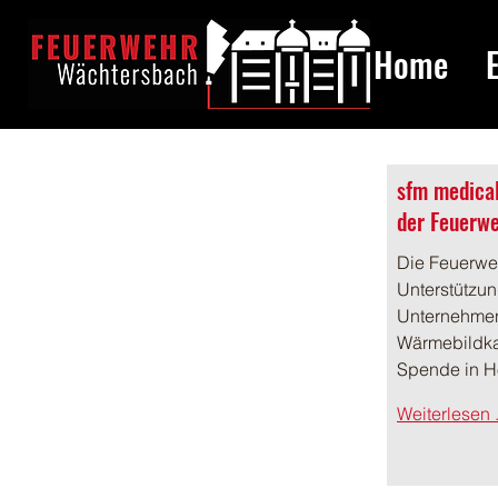
Home
sfm medica
der Feuerw
Die Feuerweh
Unterstützun
Unternehmen
Wärmebildka
Spende in H
Weiterlesen .