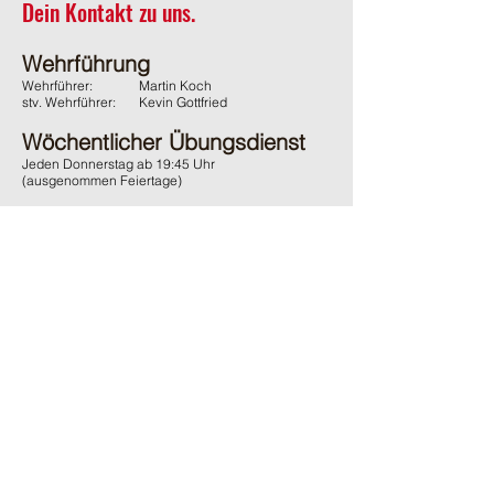
Dein Kontakt zu uns.
Wehrführung
Wehrführer:
Martin Koch
stv. Wehrführer:
Kevin Gottfried
Wöchentlicher Übungsdienst
Jeden Donnerstag ab 19:45 Uhr
(ausgenommen Feiertage)
Adresse
Feuerwehr Wächtersbach
Gelnhäuser Strasse 15
63607 Wächtersbach
Kontakt
06053 / 1600
ffw-innenstadt@stadt-waechtersbach.de
Du möchtest uns passiv Unterstützen?
Und damit auch den örtlichen Brandschutz fördern?
Dann werde
jetzt
passives
Mitglied im Förderverein.
Ganz
ohne
Verpflichtungen
.