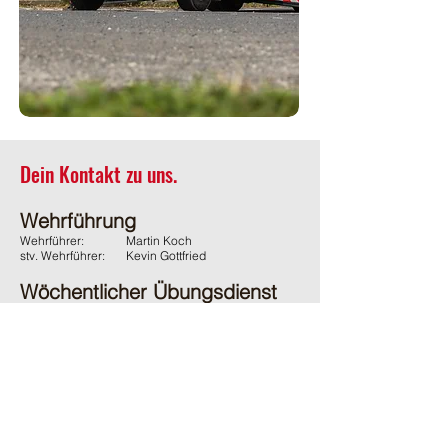
Dein Kontakt zu uns.
Wehrführung
Wehrführer:
Martin Koch
stv. Wehrführer:
Kevin Gottfried
Wöchentlicher Übungsdienst
Jeden Donnerstag ab 19:45 Uhr
(ausgenommen Feiertage)
Adresse
Feuerwehr Wächtersbach
Gelnhäuser Strasse 15
63607 Wächtersbach