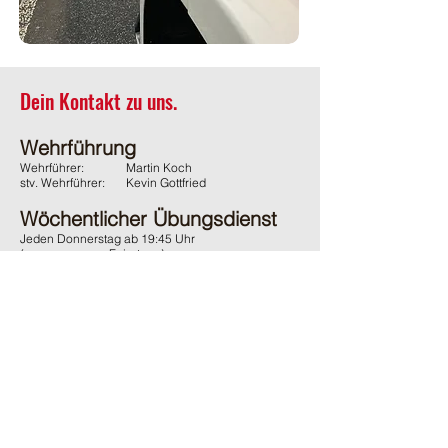
Dein Kontakt zu uns.
Wehrführung
Wehrführer:
Martin Koch
stv. Wehrführer:
Kevin Gottfried
Wöchentlicher Übungsdienst
Jeden Donnerstag ab 19:45 Uhr
(ausgenommen Feiertage)
Adresse
Feuerwehr Wächtersbach
Gelnhäuser Strasse 15
63607 Wächtersbach
Kontakt
06053 / 1600
ffw-innenstadt@stadt-waechtersbach.de