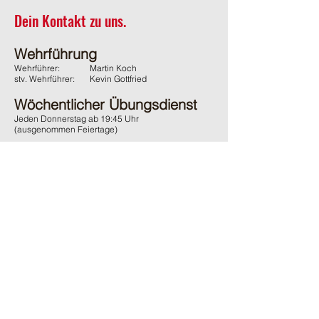
Dein Kontakt zu uns.
Wehrführung
Wehrführer:
Martin Koch
stv. Wehrführer:
Kevin Gottfried
Wöchentlicher Übungsdienst
Jeden Donnerstag ab 19:45 Uhr
(ausgenommen Feiertage)
Adresse
Feuerwehr Wächtersbach
Gelnhäuser Strasse 15
63607 Wächtersbach
Kontakt
06053 / 1600
ffw-innenstadt@stadt-waechtersbach.de
Du möchtest uns passiv Unterstützen?
Und damit auch den örtlichen Brandschutz fördern?
Dann werde
jetzt
passives
Mitglied im Förderverein.
Ganz
ohne
Verpflichtungen
.