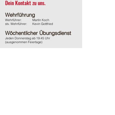
Dein Kontakt zu uns.
Wehrführung
Wehrführer:
Martin Koch
stv. Wehrführer:
Kevin Gottfried
Wöchentlicher Übungsdienst
Jeden Donnerstag ab 19:45 Uhr
(ausgenommen Feiertage)
Adresse
Feuerwehr Wächtersbach
Gelnhäuser Strasse 15
63607 Wächtersbach
Kontakt
06053 / 1600
ffw-innenstadt@stadt-waechtersbach.de
Du möchtest uns passiv Unterstützen?
Und damit auch den örtlichen Brandschutz fördern?
Dann werde
jetzt
passives
Mitglied im Förderverein.
Ganz
ohne
Verpflichtungen
.