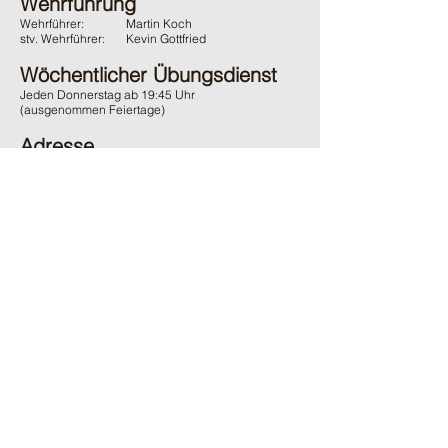
Wehrführung
Wehrführer:
Martin Koch
stv. Wehrführer:
Kevin Gottfried
Wöchentlicher Übungsdienst
Jeden Donnerstag ab 19:45 Uhr
(ausgenommen Feiertage)
Adresse
Feuerwehr Wächtersbach
Gelnhäuser Strasse 15
63607 Wächtersbach
Kontakt
06053 / 1600
ffw-innenstadt@stadt-waechtersbach.de
Du möchtest uns passiv Unterstützen?
Und damit auch den örtlichen Brandschutz fördern?
Dann werde
jetzt
passives
Mitglied im Förderverein.
Ganz
ohne
Verpflichtungen
.
Zum online Formular