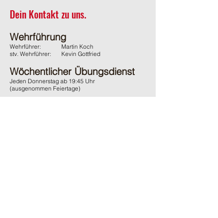
Dein Kontakt zu uns.
Wehrführung
Wehrführer:
Martin Koch
stv. Wehrführer:
Kevin Gottfried
Wöchentlicher Übungsdienst
Jeden Donnerstag ab 19:45 Uhr
(ausgenommen Feiertage)
Adresse
Feuerwehr Wächtersbach
Gelnhäuser Strasse 15
63607 Wächtersbach
Kontakt
06053 / 1600
ffw-innenstadt@stadt-waechtersbach.de
Du möchtest uns passiv Unterstützen?
Und damit auch den örtlichen Brandschutz fördern?
Dann werde
jetzt
passives
Mitglied im Förderverein.
Ganz
ohne
Verpflichtungen
.