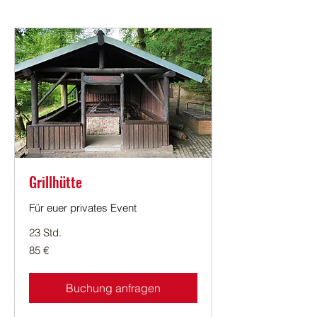
Grillhütte
Für euer privates Event
23 Std.
85
85 €
Euro
Buchung anfragen