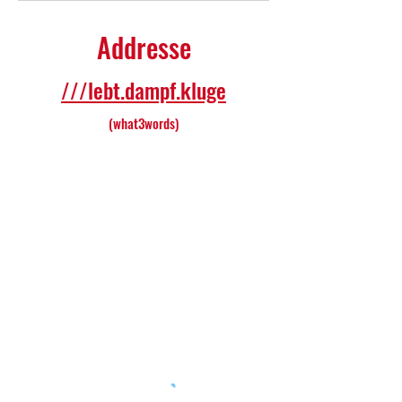
Addresse
///lebt.dampf.kluge
(what3words)