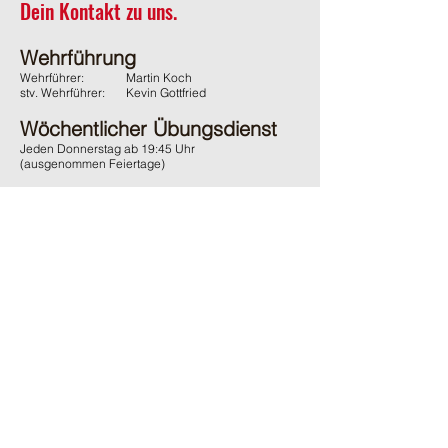
Dein Kontakt zu uns.
Wehrführung
Wehrführer:
Martin Koch
stv. Wehrführer:
Kevin Gottfried
Wöchentlicher Übungsdienst
Jeden Donnerstag ab 19:45 Uhr
(ausgenommen Feiertage)
Adresse
Feuerwehr Wächtersbach
Gelnhäuser Strasse 15
63607 Wächtersbach
Kontakt
06053 / 1600
ffw-innenstadt@stadt-waechtersbach.de
Du möchtest uns passiv Unterstützen?
Und damit auch den örtlichen Brandschutz fördern?
Dann werde
jetzt
passives
Mitglied im Förderverein.
Ganz
ohne
Verpflichtungen
.