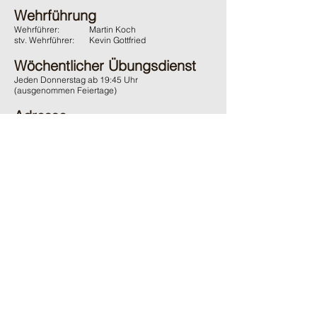
Wehrführung
Wehrführer:
Martin Koch
stv. Wehrführer:
Kevin Gottfried
Wöchentlicher Übungsdienst
Jeden Donnerstag ab 19:45 Uhr
(ausgenommen Feiertage)
Adresse
Feuerwehr Wächtersbach
Gelnhäuser Strasse 15
63607 Wächtersbach
Kontakt
06053 / 1600
ffw-innenstadt@stadt-waechtersbach.de
Du möchtest uns passiv Unterstützen?
Und damit auch den örtlichen Brandschutz fördern?
Dann werde
jetzt
passives
Mitglied im Förderverein.
Ganz
ohne
Verpflichtungen
.
Zum online Formular