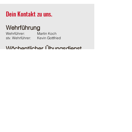
Dein Kontakt zu uns.
Wehrführung
Wehrführer:
Martin Koch
stv. Wehrführer:
Kevin Gottfried
Wöchentlicher Übungsdienst
Jeden Donnerstag ab 19:45 Uhr
(ausgenommen Feiertage)
Adresse
Feuerwehr Wächtersbach
Gelnhäuser Strasse 15
63607 Wächtersbach
Kontakt
06053 / 1600
ffw-innenstadt@stadt-waechtersbach.de
Du möchtest uns passiv Unterstützen?
Und damit auch den örtlichen Brandschutz fördern?
Dann werde
jetzt
passives
Mitglied im Förderverein.