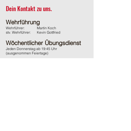
Dein Kontakt zu uns.
Wehrführung
Wehrführer:
Martin Koch
stv. Wehrführer:
Kevin Gottfried
Wöchentlicher Übungsdienst
Jeden Donnerstag ab 19:45 Uhr
(ausgenommen Feiertage)
Adresse
Feuerwehr Wächtersbach
Gelnhäuser Strasse 15
63607 Wächtersbach
Kontakt
06053 / 1600
ffw-innenstadt@stadt-waechtersbach.de
Du möchtest uns passiv Unterstützen?
Und damit auch den örtlichen Brandschutz fördern?
Dann werde
jetzt
passives
Mitglied im Förderverein.
Ganz
ohne
Verpflichtungen
.