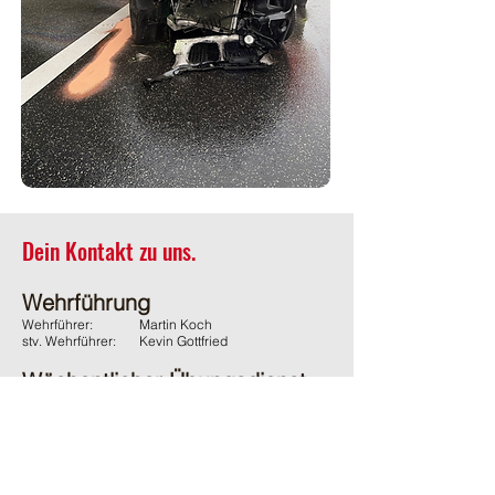
Dein Kontakt zu uns.
Wehrführung
Wehrführer:
Martin Koch
stv. Wehrführer:
Kevin Gottfried
Wöchentlicher Übungsdienst
Jeden Donnerstag ab 19:45 Uhr
(ausgenommen Feiertage)
Adresse
Feuerwehr Wächtersbach