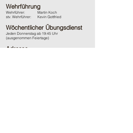
Wehrführung
Wehrführer:
Martin Koch
stv. Wehrführer:
Kevin Gottfried
Wöchentlicher Übungsdienst
Jeden Donnerstag ab 19:45 Uhr
(ausgenommen Feiertage)
Adresse
Feuerwehr Wächtersbach
Gelnhäuser Strasse 15
63607 Wächtersbach
Kontakt
06053 / 1600
ffw-innenstadt@stadt-waechtersbach.de
Du möchtest uns passiv Unterstützen?
Und damit auch den örtlichen Brandschutz fördern?
Dann werde
jetzt
passives
Mitglied im Förderverein.
Ganz
ohne
Verpflichtungen
.
Zum online Formular