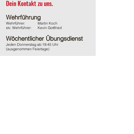
Dein Kontakt zu uns.
Wehrführung
Wehrführer:
Martin Koch
stv. Wehrführer:
Kevin Gottfried
Wöchentlicher Übungsdienst
Jeden Donnerstag ab 19:45 Uhr
(ausgenommen Feiertage)
Adresse
Feuerwehr Wächtersbach
Gelnhäuser Strasse 15
63607 Wächtersbach
Kontakt
06053 / 1600
ffw-innenstadt@stadt-waechtersbach.de
Du möchtest uns passiv Unterstützen?
Und damit auch den örtlichen Brandschutz fördern?
Dann werde
jetzt
passives
Mitglied im Förderverein.
Ganz
ohne
Verpflichtungen
.