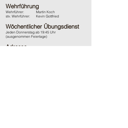
Wehrführung
Wehrführer:
Martin Koch
stv. Wehrführer:
Kevin Gottfried
Wöchentlicher Übungsdienst
Jeden Donnerstag ab 19:45 Uhr
(ausgenommen Feiertage)
Adresse
Feuerwehr Wächtersbach
Gelnhäuser Strasse 15
63607 Wächtersbach
Kontakt
06053 / 1600
ffw-innenstadt@stadt-waechtersbach.de
Du möchtest uns passiv Unterstützen?
Und damit auch den örtlichen Brandschutz fördern?
Dann werde
jetzt
passives
Mitglied im Förderverein.
Ganz
ohne
Verpflichtungen
.
Zum online Formular