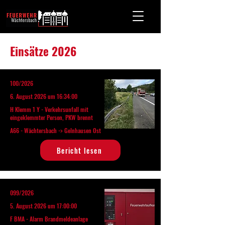
Einsätze 2026
100/2026
6. August 2026 um 16:34:00
H Klemm 1 Y - Verkehrsunfall mit
eingeklemmter Person, PKW brennt
A66 - Wächtersbach -> Gelnhausen Ost
Bericht lesen
099/2026
5. August 2026 um 17:00:00
F BMA - Alarm Brandmeldeanlage