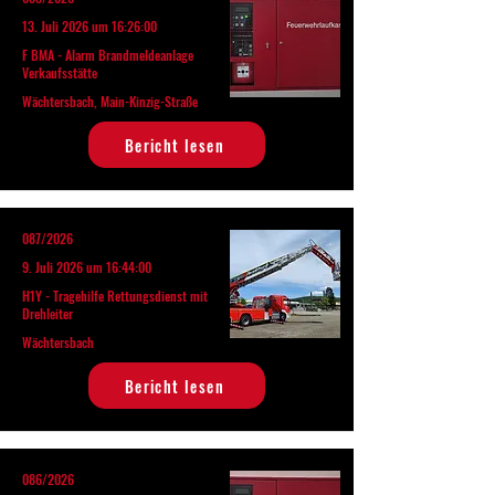
13. Juli 2026 um 16:26:00
F BMA - Alarm Brandmeldeanlage
Verkaufsstätte
Wächtersbach, Main-Kinzig-Straße
Bericht lesen
087/2026
9. Juli 2026 um 16:44:00
H1Y - Tragehilfe Rettungsdienst mit
Drehleiter
Wächtersbach
Bericht lesen
086/2026