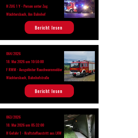
H ZUG 1 Y - Person unter Zug
Wächtersbach, Am Bahnhof
Bericht lesen
064/2026
18. Mai 2026 um 10:50:00
F RWM - Ausgelöster Rauchwarnmelder
Wächtersbach, Bahnhofstraße
Bericht lesen
063/2026
18. Mai 2026 um 05:32:00
H Gefahr 1 - Kraftstoffaustritt aus LKW