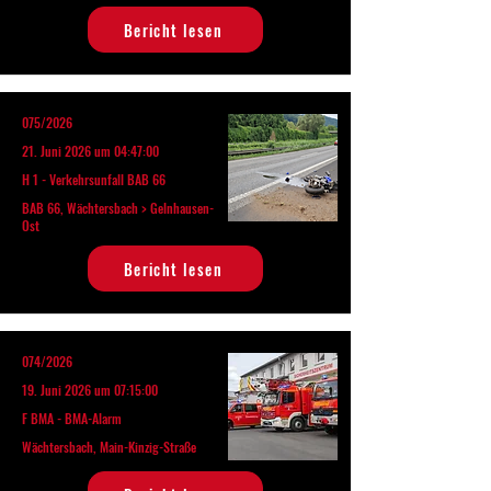
Bericht lesen
075/2026
21. Juni 2026 um 04:47:00
H 1 - Verkehrsunfall BAB 66
BAB 66, Wächtersbach > Gelnhausen-
Ost
Bericht lesen
074/2026
19. Juni 2026 um 07:15:00
F BMA - BMA-Alarm
Wächtersbach, Main-Kinzig-Straße