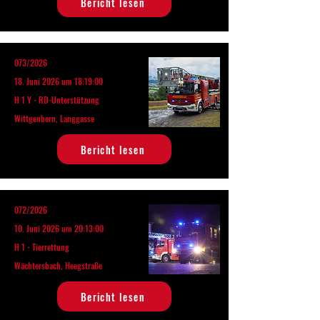
Bericht lesen
073/2026
18. Juni 2026 um 18:19:00
H 1 Y - RD-Unterstützung
Wittgenborn, Langgasse
Bericht lesen
072/2026
10. Juni 2026 um 20:13:00
H 1 - Tierrettung
Wächtersbach, Heegstraße
Bericht lesen