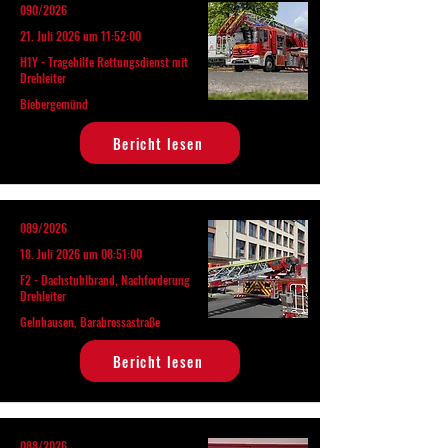
090/2026
21. Juli 2026 um 11:52:00
H1Y - Tragehilfe Rettungsdienst mit
Drehleiter
Biebergemünd
Bericht lesen
089/2026
18. Juli 2026 um 08:51:00
F2 - Dachstuhlbrand, Nachforderung
Drehleiter
Gelnhausen, Barabrossastraße
Bericht lesen
088/2026