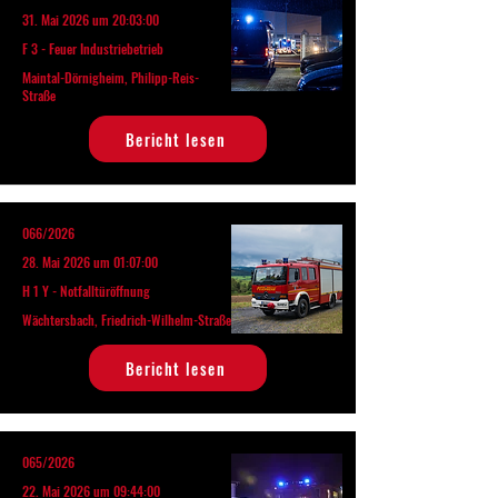
31. Mai 2026 um 20:03:00
F 3 - Feuer Industriebetrieb
Maintal-Dörnigheim, Philipp-Reis-
Straße
Bericht lesen
066/2026
28. Mai 2026 um 01:07:00
H 1 Y - Notfalltüröffnung
Wächtersbach, Friedrich-Wilhelm-Straße
Bericht lesen
065/2026
22. Mai 2026 um 09:44:00