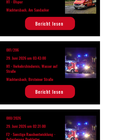
H1 - Ölspur
Wächtersbach, Am Sandacker
Bericht lesen
081/206
29. Juni 2026 um 03:43:00
H1 - Verkehrshindernis, Wasser auf
Straße
Wächtersbach, Birsteiner Straße
Bericht lesen
080/2026
29. Juni 2026 um 02:31:00
F2 - Sonstige Rauchentwicklung -
Anforderung Drehleiter