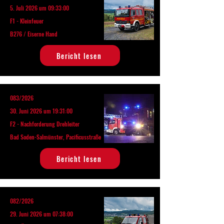
5. Juli 2026 um 09:33:00
F1 - Kleinfeuer
B276 / Eiserne Hand
Bericht lesen
083/2026
30. Juni 2026 um 19:31:00
F2 - Nachforderung Drehleiter
Bad Soden-Salmünster, Pacificusstraße
Bericht lesen
082/2026
29. Juni 2026 um 07:38:00