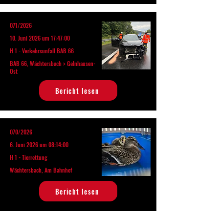
071/2026
10. Juni 2026 um 17:47:00
H 1 - Verkehrsunfall BAB 66
BAB 66, Wächtersbach > Gelnhausen-
Ost
Bericht lesen
070/2026
6. Juni 2026 um 08:14:00
H 1 - Tierrettung
Wächtersbach, Am Bahnhof
Bericht lesen