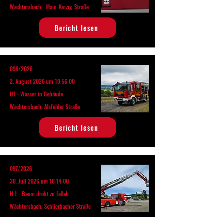
Wächtersbach - Main-Kinzig-Straße
Bericht lesen
098/2026
2. August 2026 um 10:56:00
H1 - Wasser in Gebäude
Wächtersbach, Alsfelder Straße
Bericht lesen
097/2026
30. Juli 2026 um 18:14:00
H 1 - Baum droht zu falleb
Wächtersbach, Schlierbacher Straße