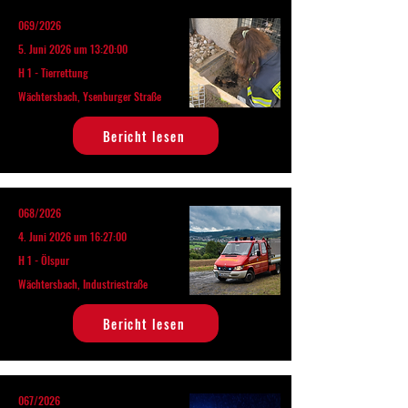
069/2026
5. Juni 2026 um 13:20:00
H 1 - Tierrettung
Wächtersbach, Ysenburger Straße
Bericht lesen
068/2026
4. Juni 2026 um 16:27:00
H 1 - Ölspur
Wächtersbach, Industriestraße
Bericht lesen
067/2026