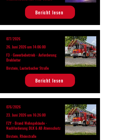
Bericht lesen
077/2026
26. Juni 2026 um 14:06:00
F3 - Gewerbebetrieb - Anforderung
Drehleiter
Birstein, Lauterbacher Straße
Bericht lesen
076/2026
23. Juni 2026 um 16:26:00
F2Y - Brand Wohngebäude -
Nachforderung DLK & AB Atemschutz
Birstein, Rhönstraße