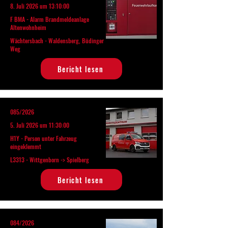
8. Juli 2026 um 13:10:00
F BMA - Alarm Brandmeldeanlage
Altenwohnheim
Wächtersbach - Waldensberg, Büdinger
Weg
Bericht lesen
085/2026
5. Juli 2026 um 11:30:00
H1Y - Person unter Fahrzeug
eingeklemmt
L3313 - Wittgenborn -> Spielberg
Bericht lesen
084/2026