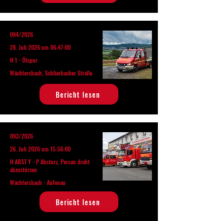
094/2026
28. Juli 2026 um 06:47:00
H 1 - Ölspur
Wächtersbach, Schlierbacher Straße
Bericht lesen
093/2026
26. Juli 2026 um 15:56:00
H ABST Y - P Absturz, Person droht
abzustürzen
Wächtersbach - Aufenau
Bericht lesen