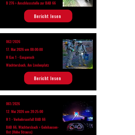
B 276 > Anschlussstelle zur BAB 66
Bericht lesen
062/2026
17. Mai 2026 um 08:00:00
H Gas 1 - Gasgeruch
Wächtersbach, Am Lindenplatz
Bericht lesen
061/2026
12. Mai 2026 um 20:25:00
H 1 - Verkehrsunfall BAB 66
BAB 66, Wächtersbach > Gelnhausen-
Ost (Höhe Strauss)