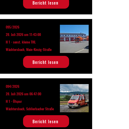
Bericht lesen
095/2026
28. Juli 2026 um 11:43:00
H 1 - sonst. kleine THL
Wächtersbach, Main-Kinzig-Straße
Bericht lesen
094/2026
28. Juli 2026 um 06:47:00
H 1 - Ölspur
Wächtersbach, Schlierbacher Straße
Bericht lesen