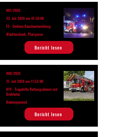
091/2026
23. Juli 2026 um 01:59:00
F2 - Unklare Rauchentwicklung
Wächtersbach, Pfarrgasse
Bericht lesen
090/2026
21. Juli 2026 um 11:52:00
H1Y - Tragehilfe Rettungsdienst mit
Drehleiter
Biebergemünd
Bericht lesen