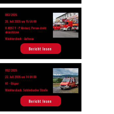
093/2026
26. Juli 2026 um 15:56:00
H ABST Y - P Absturz, Person droht
abzustürzen
Wächtersbach - Aufenau
Bericht lesen
092/2026
23. Juli 2026 um 14:04:00
H1 - Ölspur
Wächtersbach, Schlierbacher Straße
Bericht lesen