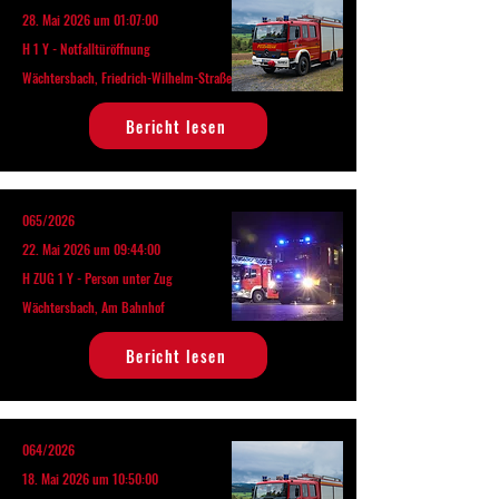
28. Mai 2026 um 01:07:00
H 1 Y - Notfalltüröffnung
Wächtersbach, Friedrich-Wilhelm-Straße
Bericht lesen
065/2026
22. Mai 2026 um 09:44:00
H ZUG 1 Y - Person unter Zug
Wächtersbach, Am Bahnhof
Bericht lesen
064/2026
18. Mai 2026 um 10:50:00