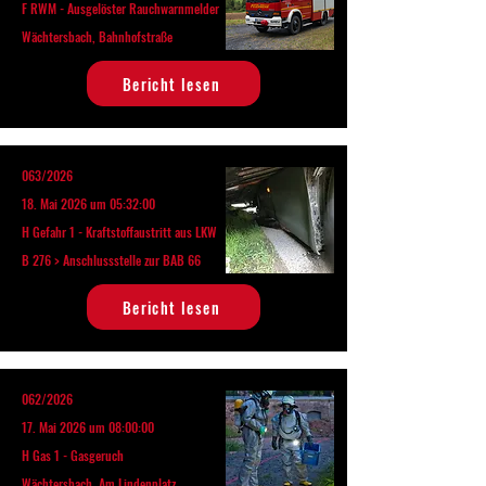
F RWM - Ausgelöster Rauchwarnmelder
Wächtersbach, Bahnhofstraße
Bericht lesen
063/2026
18. Mai 2026 um 05:32:00
H Gefahr 1 - Kraftstoffaustritt aus LKW
B 276 > Anschlussstelle zur BAB 66
Bericht lesen
062/2026
17. Mai 2026 um 08:00:00
H Gas 1 - Gasgeruch
Wächtersbach, Am Lindenplatz