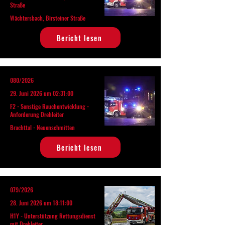
Straße
Wächtersbach, Birsteiner Straße
Bericht lesen
080/2026
29. Juni 2026 um 02:31:00
F2 - Sonstige Rauchentwicklung -
Anforderung Drehleiter
Brachttal - Neuenschmitten
Bericht lesen
079/2026
28. Juni 2026 um 18:11:00
H1Y - Unterstützung Rettungsdienst
mit Drehleiter