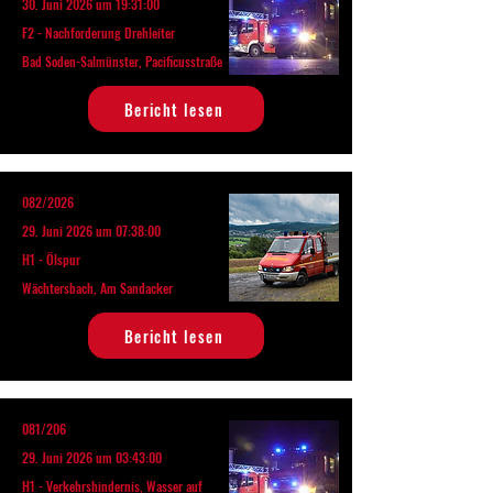
30. Juni 2026 um 19:31:00
F2 - Nachforderung Drehleiter
Bad Soden-Salmünster, Pacificusstraße
Bericht lesen
082/2026
29. Juni 2026 um 07:38:00
H1 - Ölspur
Wächtersbach, Am Sandacker
Bericht lesen
081/206
29. Juni 2026 um 03:43:00
H1 - Verkehrshindernis, Wasser auf