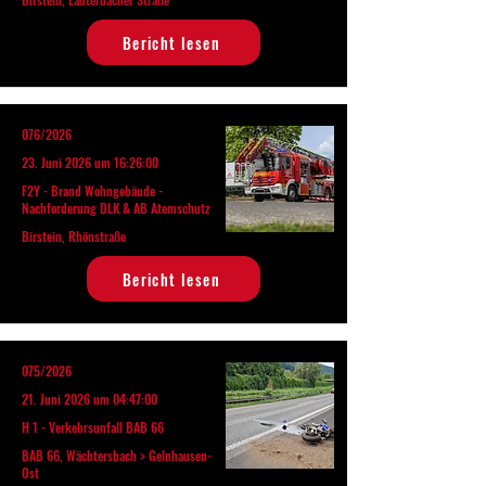
Bericht lesen
076/2026
23. Juni 2026 um 16:26:00
F2Y - Brand Wohngebäude -
Nachforderung DLK & AB Atemschutz
Birstein, Rhönstraße
Bericht lesen
075/2026
21. Juni 2026 um 04:47:00
H 1 - Verkehrsunfall BAB 66
BAB 66, Wächtersbach > Gelnhausen-
Ost