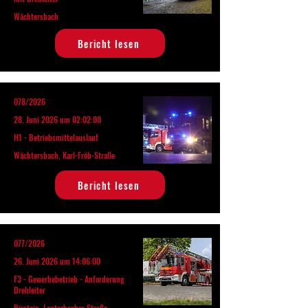
Wächtersbach
Bericht lesen
078/2026
28. Juni 2026 um 02:02:00
H1 - Betriebsmittelauslauf
Wächtersbach, Karl-Fröb-Straße
Bericht lesen
077/2026
26. Juni 2026 um 14:06:00
F3 - Gewerbebetrieb - Anforderung
Drehleiter
Birstein, Lauterbacher Straße