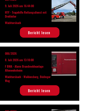
9. Juli 2026 um 16:44:00
H1Y - Tragehilfe Rettungsdienst mit
Drehleiter
Wächtersbach
Bericht lesen
086/2026
8. Juli 2026 um 13:10:00
F BMA - Alarm Brandmeldeanlage
Altenwohnheim
Wächtersbach - Waldensberg, Büdinger
Weg
Bericht lesen