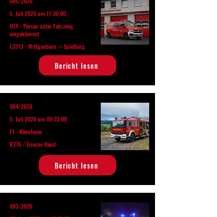
085/2026
5. Juli 2026 um 11:30:00
H1Y - Person unter Fahrzeug
eingeklemmt
L3313 - Wittgenborn -> Spielberg
Bericht lesen
084/2026
5. Juli 2026 um 09:33:00
F1 - Kleinfeuer
B276 / Eiserne Hand
Bericht lesen
083/2026