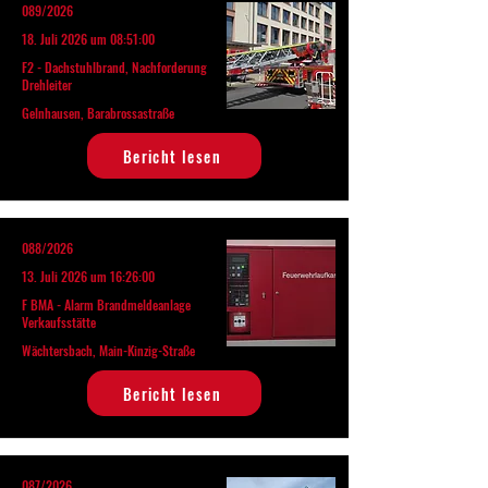
089/2026
18. Juli 2026 um 08:51:00
F2 - Dachstuhlbrand, Nachforderung
Drehleiter
Gelnhausen, Barabrossastraße
Bericht lesen
088/2026
13. Juli 2026 um 16:26:00
F BMA - Alarm Brandmeldeanlage
Verkaufsstätte
Wächtersbach, Main-Kinzig-Straße
Bericht lesen
087/2026