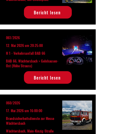
Bericht lesen
061/2026
12. Mai 2026 um 20:25:00
H 1 - Verkehrsunfall BAB 66
BAB 66, Wächtersbach > Gelnhausen-
Ost (Höhe Strauss)
Bericht lesen
060/2026
17. Mai 2026 um 16:00:00
Brandsicherheitsdienste zur Messe
Wächtersbach
Wächtersbach, Main-Kinzig-Straße