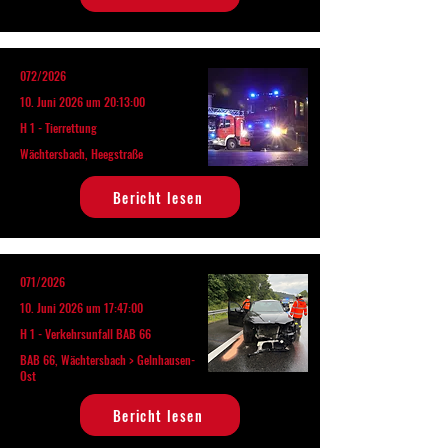
072/2026
10. Juni 2026 um 20:13:00
H 1 - Tierrettung
Wächtersbach, Heegstraße
Bericht lesen
071/2026
10. Juni 2026 um 17:47:00
H 1 - Verkehrsunfall BAB 66
BAB 66, Wächtersbach > Gelnhausen-
Ost
Bericht lesen