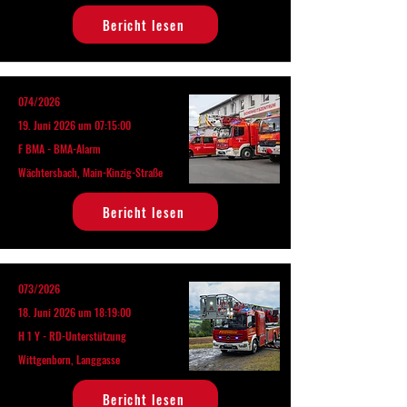
Bericht lesen
074/2026
19. Juni 2026 um 07:15:00
F BMA - BMA-Alarm
Wächtersbach, Main-Kinzig-Straße
Bericht lesen
073/2026
18. Juni 2026 um 18:19:00
H 1 Y - RD-Unterstützung
Wittgenborn, Langgasse
Bericht lesen