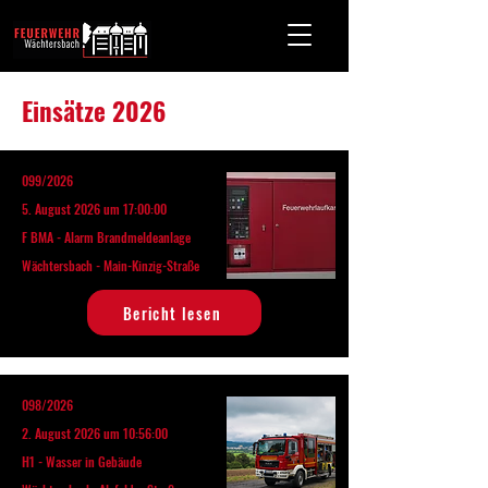
Einsätze 2026
099/2026
5. August 2026 um 17:00:00
F BMA - Alarm Brandmeldeanlage
Wächtersbach - Main-Kinzig-Straße
Bericht lesen
098/2026
2. August 2026 um 10:56:00
H1 - Wasser in Gebäude