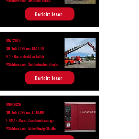
Wächtersbach, Alsfelder Straße
Bericht lesen
097/2026
30. Juli 2026 um 18:14:00
H 1 - Baum droht zu falleb
Wächtersbach, Schlierbacher Straße
Bericht lesen
096/2026
30. Juli 2026 um 17:18:00
F BMA - Alarm Brandmeldeanlage
Wächtersbach, Main-Kinzig-Straße