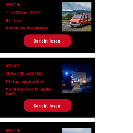
068/2026
4. Juni 2026 um 16:27:00
H 1 - Ölspur
Wächtersbach, Industriestraße
Bericht lesen
067/2026
31. Mai 2026 um 20:03:00
F 3 - Feuer Industriebetrieb
Maintal-Dörnigheim, Philipp-Reis-
Straße
Bericht lesen
066/2026