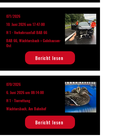
071/2026
10. Juni 2026 um 17:47:00
H 1 - Verkehrsunfall BAB 66
BAB 66, Wächtersbach > Gelnhausen-
Ost
Bericht lesen
070/2026
6. Juni 2026 um 08:14:00
H 1 - Tierrettung
Wächtersbach, Am Bahnhof
Bericht lesen