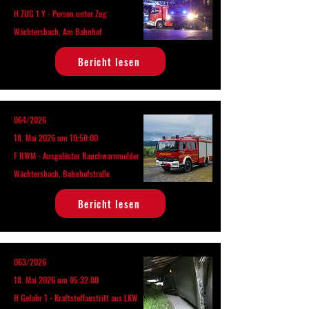
H ZUG 1 Y - Person unter Zug
Wächtersbach, Am Bahnhof
Bericht lesen
064/2026
18. Mai 2026 um 10:50:00
F RWM - Ausgelöster Rauchwarnmelder
Wächtersbach, Bahnhofstraße
Bericht lesen
063/2026
18. Mai 2026 um 05:32:00
H Gefahr 1 - Kraftstoffaustritt aus LKW