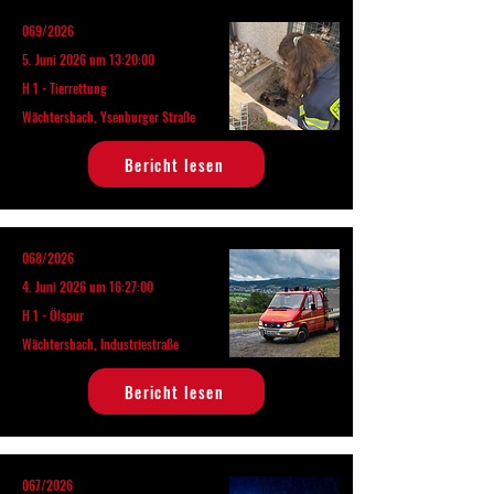
069/2026
5. Juni 2026 um 13:20:00
H 1 - Tierrettung
Wächtersbach, Ysenburger Straße
Bericht lesen
068/2026
4. Juni 2026 um 16:27:00
H 1 - Ölspur
Wächtersbach, Industriestraße
Bericht lesen
067/2026