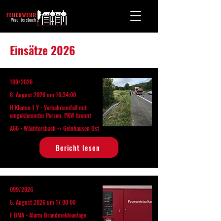
Einsätze 2026
100/2026
6. August 2026 um 16:34:00
H Klemm 1 Y - Verkehrsunfall mit
eingeklemmter Person, PKW brennt
A66 - Wächtersbach -> Gelnhausen Ost
Bericht lesen
099/2026
5. August 2026 um 17:00:00
F BMA - Alarm Brandmeldeanlage