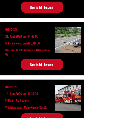
Bericht lesen
075/2026
21. Juni 2026 um 04:47:00
H 1 - Verkehrsunfall BAB 66
BAB 66, Wächtersbach > Gelnhausen-
Ost
Bericht lesen
074/2026
19. Juni 2026 um 07:15:00
F BMA - BMA-Alarm
Wächtersbach, Main-Kinzig-Straße