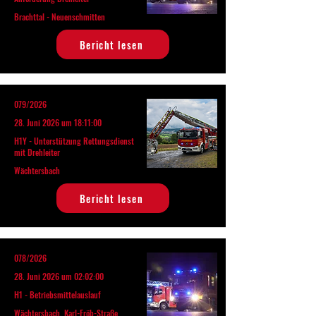
Brachttal - Neuenschmitten
Bericht lesen
079/2026
28. Juni 2026 um 18:11:00
H1Y - Unterstützung Rettungsdienst
mit Drehleiter
Wächtersbach
Bericht lesen
078/2026
28. Juni 2026 um 02:02:00
H1 - Betriebsmittelauslauf
Wächtersbach, Karl-Fröb-Straße