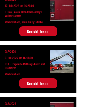
13. Juli 2026 um 16:26:00
F BMA - Alarm Brandmeldeanlage
Verkaufsstätte
Wächtersbach, Main-Kinzig-Straße
Bericht lesen
087/2026
9. Juli 2026 um 16:44:00
H1Y - Tragehilfe Rettungsdienst mit
Drehleiter
Wächtersbach
Bericht lesen
086/2026