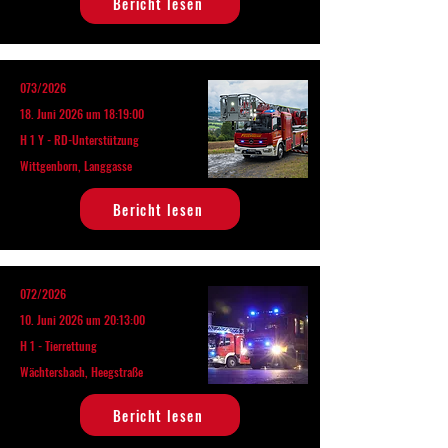
Bericht lesen
073/2026
18. Juni 2026 um 18:19:00
H 1 Y - RD-Unterstützung
Wittgenborn, Langgasse
Bericht lesen
072/2026
10. Juni 2026 um 20:13:00
H 1 - Tierrettung
Wächtersbach, Heegstraße
Bericht lesen