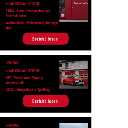
8. Juli 2026 um 13:10:00
F BMA - Alarm Brandmeldeanlage
Altenwohnheim
Wächtersbach - Waldensberg, Büdinger
Weg
Bericht lesen
085/2026
5. Juli 2026 um 11:30:00
H1Y - Person unter Fahrzeug
eingeklemmt
L3313 - Wittgenborn -> Spielberg
Bericht lesen
084/2026