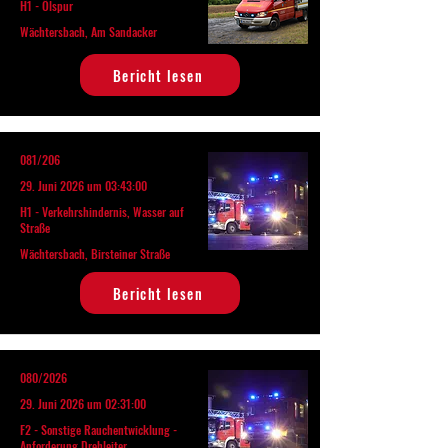
H1 - Ölspur
Wächtersbach, Am Sandacker
Bericht lesen
081/206
29. Juni 2026 um 03:43:00
H1 - Verkehrshindernis, Wasser auf
Straße
Wächtersbach, Birsteiner Straße
Bericht lesen
080/2026
29. Juni 2026 um 02:31:00
F2 - Sonstige Rauchentwicklung -
Anforderung Drehleiter