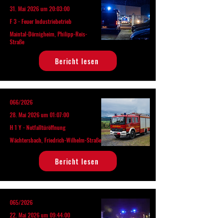
31. Mai 2026 um 20:03:00
F 3 - Feuer Industriebetrieb
Maintal-Dörnigheim, Philipp-Reis-
Straße
Bericht lesen
066/2026
28. Mai 2026 um 01:07:00
H 1 Y - Notfalltüröffnung
Wächtersbach, Friedrich-Wilhelm-Straße
Bericht lesen
065/2026
22. Mai 2026 um 09:44:00