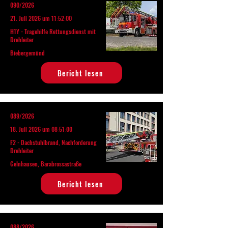
090/2026
21. Juli 2026 um 11:52:00
H1Y - Tragehilfe Rettungsdienst mit
Drehleiter
Biebergemünd
Bericht lesen
089/2026
18. Juli 2026 um 08:51:00
F2 - Dachstuhlbrand, Nachforderung
Drehleiter
Gelnhausen, Barabrossastraße
Bericht lesen
088/2026