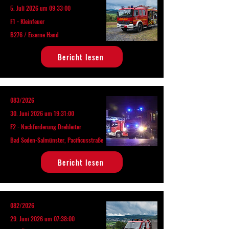
5. Juli 2026 um 09:33:00
F1 - Kleinfeuer
B276 / Eiserne Hand
Bericht lesen
083/2026
30. Juni 2026 um 19:31:00
F2 - Nachforderung Drehleiter
Bad Soden-Salmünster, Pacificusstraße
Bericht lesen
082/2026
29. Juni 2026 um 07:38:00