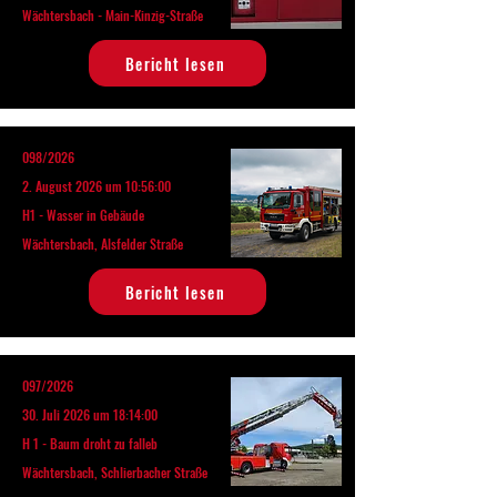
Wächtersbach - Main-Kinzig-Straße
Bericht lesen
098/2026
2. August 2026 um 10:56:00
H1 - Wasser in Gebäude
Wächtersbach, Alsfelder Straße
Bericht lesen
097/2026
30. Juli 2026 um 18:14:00
H 1 - Baum droht zu falleb
Wächtersbach, Schlierbacher Straße