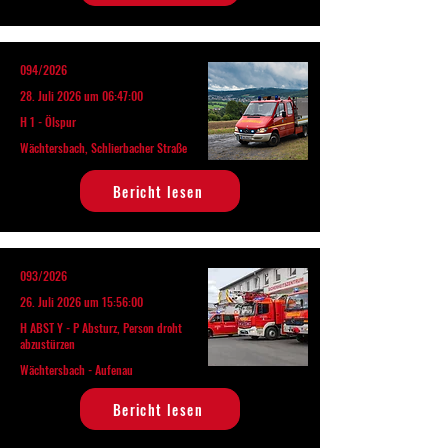
094/2026
28. Juli 2026 um 06:47:00
H 1 - Ölspur
Wächtersbach, Schlierbacher Straße
Bericht lesen
093/2026
26. Juli 2026 um 15:56:00
H ABST Y - P Absturz, Person droht
abzustürzen
Wächtersbach - Aufenau
Bericht lesen