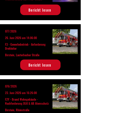
Bericht lesen
077/2026
26. Juni 2026 um 14:06:00
F3 - Gewerbebetrieb - Anforderung
Drehleiter
Birstein, Lauterbacher Straße
Bericht lesen
076/2026
23. Juni 2026 um 16:26:00
F2Y - Brand Wohngebäude -
Nachforderung DLK & AB Atemschutz
Birstein, Rhönstraße