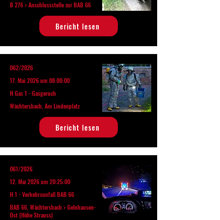
B 276 > Anschlussstelle zur BAB 66
Bericht lesen
062/2026
17. Mai 2026 um 08:00:00
H Gas 1 - Gasgeruch
Wächtersbach, Am Lindenplatz
Bericht lesen
061/2026
12. Mai 2026 um 20:25:00
H 1 - Verkehrsunfall BAB 66
BAB 66, Wächtersbach > Gelnhausen-
Ost (Höhe Strauss)