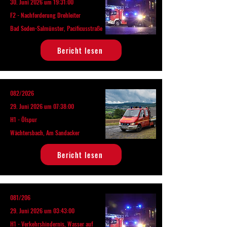
30. Juni 2026 um 19:31:00
F2 - Nachforderung Drehleiter
Bad Soden-Salmünster, Pacificusstraße
Bericht lesen
082/2026
29. Juni 2026 um 07:38:00
H1 - Ölspur
Wächtersbach, Am Sandacker
Bericht lesen
081/206
29. Juni 2026 um 03:43:00
H1 - Verkehrshindernis, Wasser auf