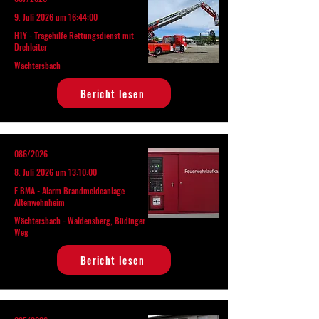
9. Juli 2026 um 16:44:00
H1Y - Tragehilfe Rettungsdienst mit
Drehleiter
Wächtersbach
Bericht lesen
086/2026
8. Juli 2026 um 13:10:00
F BMA - Alarm Brandmeldeanlage
Altenwohnheim
Wächtersbach - Waldensberg, Büdinger
Weg
Bericht lesen