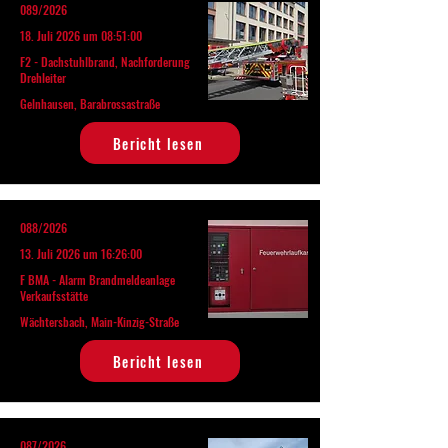
089/2026
18. Juli 2026 um 08:51:00
F2 - Dachstuhlbrand, Nachforderung
Drehleiter
Gelnhausen, Barabrossastraße
Bericht lesen
088/2026
13. Juli 2026 um 16:26:00
F BMA - Alarm Brandmeldeanlage
Verkaufsstätte
Wächtersbach, Main-Kinzig-Straße
Bericht lesen
087/2026