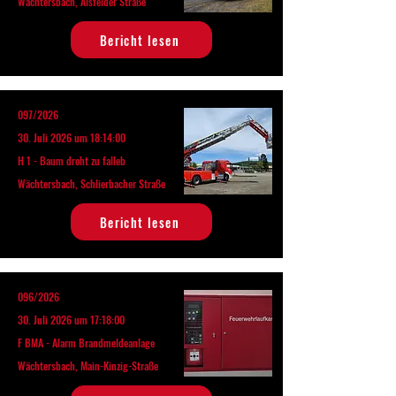
Wächtersbach, Alsfelder Straße
Bericht lesen
097/2026
30. Juli 2026 um 18:14:00
H 1 - Baum droht zu falleb
Wächtersbach, Schlierbacher Straße
Bericht lesen
096/2026
30. Juli 2026 um 17:18:00
F BMA - Alarm Brandmeldeanlage
Wächtersbach, Main-Kinzig-Straße