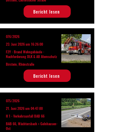
Bericht lesen
076/2026
23. Juni 2026 um 16:26:00
F2Y - Brand Wohngebäude -
Nachforderung DLK & AB Atemschutz
Birstein, Rhönstraße
Bericht lesen
075/2026
21. Juni 2026 um 04:47:00
H 1 - Verkehrsunfall BAB 66
BAB 66, Wächtersbach > Gelnhausen-
Ost