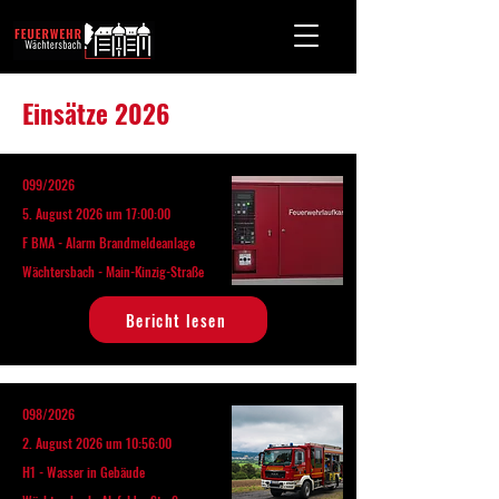
Einsätze 2026
099/2026
5. August 2026 um 17:00:00
F BMA - Alarm Brandmeldeanlage
Wächtersbach - Main-Kinzig-Straße
Bericht lesen
098/2026
2. August 2026 um 10:56:00
H1 - Wasser in Gebäude