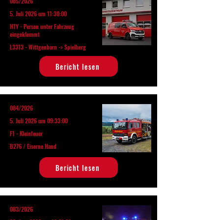
085/2026
5. Juli 2026 um 11:30:00
H1Y - Person unter Fahrzeug
eingeklemmt
L3313 - Wittgenborn -> Spielberg
Bericht lesen
084/2026
5. Juli 2026 um 09:33:00
F1 - Kleinfeuer
B276 / Eiserne Hand
Bericht lesen
083/2026