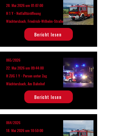
28. Mai 2026 um 01:07:00
H 1 Y - Notfalltüröffnung
Wächtersbach, Friedrich-Wilhelm-Straße
Bericht lesen
065/2026
22. Mai 2026 um 09:44:00
H ZUG 1 Y - Person unter Zug
Wächtersbach, Am Bahnhof
Bericht lesen
064/2026
18. Mai 2026 um 10:50:00