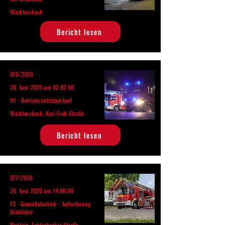
Wächtersbach
Bericht lesen
078/2026
28. Juni 2026 um 02:02:00
H1 - Betriebsmittelauslauf
Wächtersbach, Karl-Fröb-Straße
Bericht lesen
077/2026
26. Juni 2026 um 14:06:00
F3 - Gewerbebetrieb - Anforderung
Drehleiter
Birstein, Lauterbacher Straße