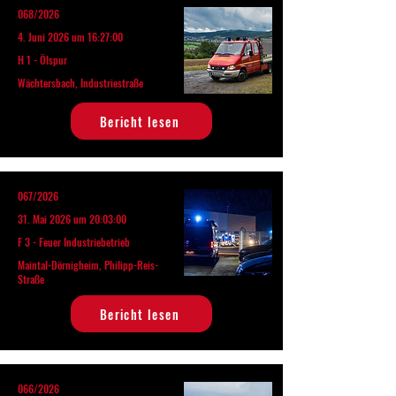
068/2026
4. Juni 2026 um 16:27:00
H 1 - Ölspur
Wächtersbach, Industriestraße
Bericht lesen
067/2026
31. Mai 2026 um 20:03:00
F 3 - Feuer Industriebetrieb
Maintal-Dörnigheim, Philipp-Reis-
Straße
Bericht lesen
066/2026