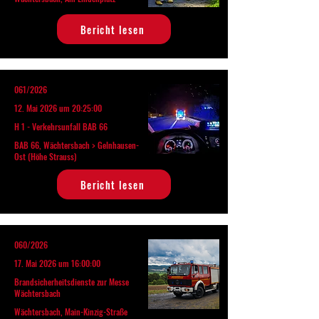
Bericht lesen
061/2026
12. Mai 2026 um 20:25:00
H 1 - Verkehrsunfall BAB 66
BAB 66, Wächtersbach > Gelnhausen-
Ost (Höhe Strauss)
Bericht lesen
060/2026
17. Mai 2026 um 16:00:00
Brandsicherheitsdienste zur Messe
Wächtersbach
Wächtersbach, Main-Kinzig-Straße