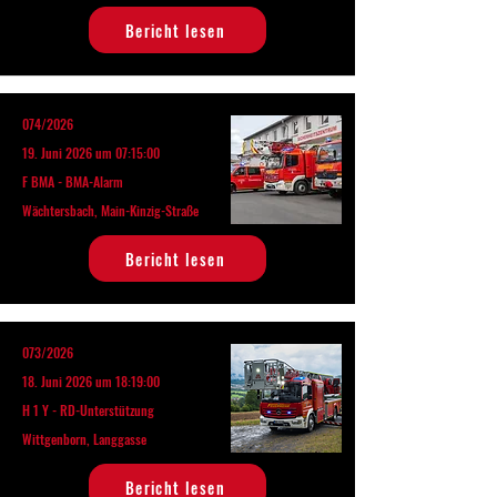
Bericht lesen
074/2026
19. Juni 2026 um 07:15:00
F BMA - BMA-Alarm
Wächtersbach, Main-Kinzig-Straße
Bericht lesen
073/2026
18. Juni 2026 um 18:19:00
H 1 Y - RD-Unterstützung
Wittgenborn, Langgasse
Bericht lesen