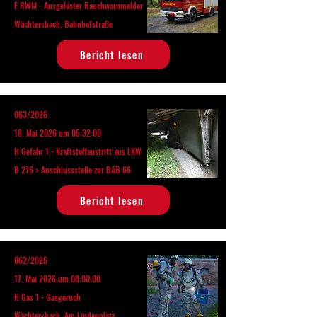
F RWM - Ausgelöster Rauchwarnmelder
Wächtersbach, Bahnhofstraße
Bericht lesen
063/2026
18. Mai 2026 um 05:32:00
H Gefahr 1 - Kraftstoffaustritt aus LKW
B 276 > Anschlussstelle zur BAB 66
Bericht lesen
062/2026
17. Mai 2026 um 08:00:00
H Gas 1 - Gasgeruch
Wächtersbach, Am Lindenplatz