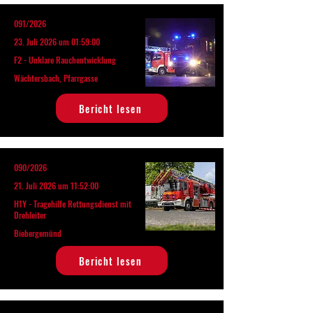
091/2026
23. Juli 2026 um 01:59:00
F2 - Unklare Rauchentwicklung
Wächtersbach, Pfarrgasse
Bericht lesen
090/2026
21. Juli 2026 um 11:52:00
H1Y - Tragehilfe Rettungsdienst mit
Drehleiter
Biebergemünd
Bericht lesen