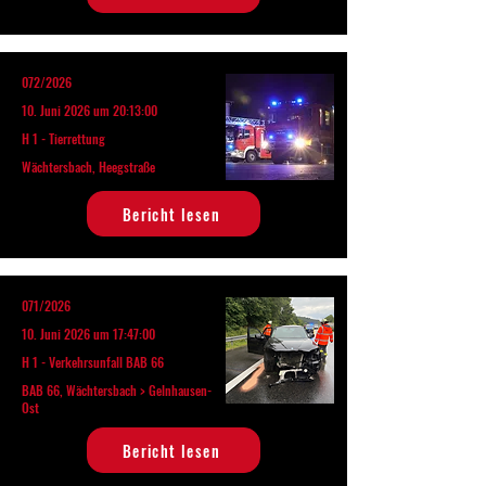
072/2026
10. Juni 2026 um 20:13:00
H 1 - Tierrettung
Wächtersbach, Heegstraße
Bericht lesen
071/2026
10. Juni 2026 um 17:47:00
H 1 - Verkehrsunfall BAB 66
BAB 66, Wächtersbach > Gelnhausen-
Ost
Bericht lesen