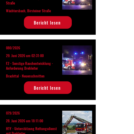
Straße
Wächtersbach, Birsteiner Straße
Bericht lesen
080/2026
29. Juni 2026 um 02:31:00
F2 - Sonstige Rauchentwicklung -
Anforderung Drehleiter
Brachttal - Neuenschmitten
Bericht lesen
079/2026
28. Juni 2026 um 18:11:00
H1Y - Unterstützung Rettungsdienst
mit Drehleiter