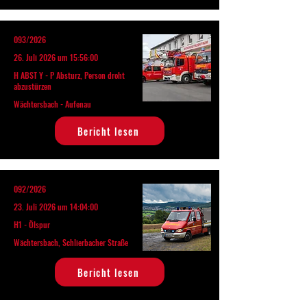
093/2026
26. Juli 2026 um 15:56:00
H ABST Y - P Absturz, Person droht
abzustürzen
Wächtersbach - Aufenau
Bericht lesen
092/2026
23. Juli 2026 um 14:04:00
H1 - Ölspur
Wächtersbach, Schlierbacher Straße
Bericht lesen