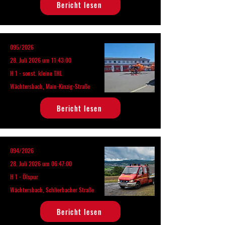
Bericht lesen
095/2026
28. Juli 2026 um 11:43:00
H 1 - sonst. kleine THL
Wächtersbach, Main-Kinzig-Straße
Bericht lesen
094/2026
28. Juli 2026 um 06:47:00
H 1 - Ölspur
Wächtersbach, Schlierbacher Straße
Bericht lesen