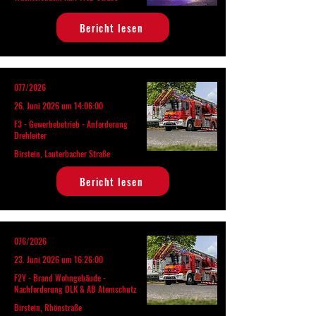
Bericht lesen
077/2026
26. Juni 2026 um 14:06:00
F3 - Gewerbebetrieb - Anforderung
Drehleiter
Birstein, Lauterbacher Straße
Bericht lesen
076/2026
23. Juni 2026 um 16:26:00
F2Y - Brand Wohngebäude -
Nachforderung DLK & AB Atemschutz
Birstein, Rhönstraße