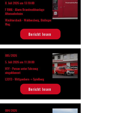
8. Juli 2026 um 13:10:00
F BMA - Alarm Brandmeldeanlage
Altenwohnheim
Wächtersbach - Waldensberg, Büdinger
Weg
Bericht lesen
085/2026
5. Juli 2026 um 11:30:00
H1Y - Person unter Fahrzeug
eingeklemmt
L3313 - Wittgenborn -> Spielberg
Bericht lesen
084/2026