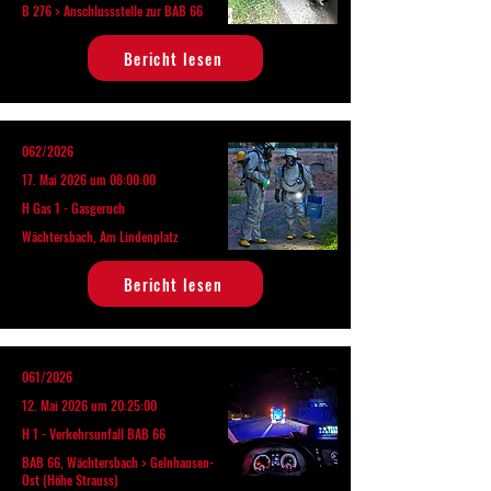
B 276 > Anschlussstelle zur BAB 66
Bericht lesen
062/2026
17. Mai 2026 um 08:00:00
H Gas 1 - Gasgeruch
Wächtersbach, Am Lindenplatz
Bericht lesen
061/2026
12. Mai 2026 um 20:25:00
H 1 - Verkehrsunfall BAB 66
BAB 66, Wächtersbach > Gelnhausen-
Ost (Höhe Strauss)