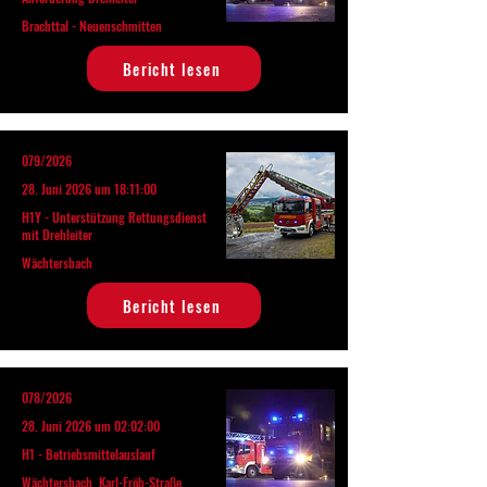
Brachttal - Neuenschmitten
Bericht lesen
079/2026
28. Juni 2026 um 18:11:00
H1Y - Unterstützung Rettungsdienst
mit Drehleiter
Wächtersbach
Bericht lesen
078/2026
28. Juni 2026 um 02:02:00
H1 - Betriebsmittelauslauf
Wächtersbach, Karl-Fröb-Straße