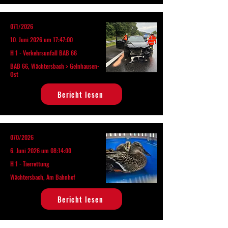
071/2026
10. Juni 2026 um 17:47:00
H 1 - Verkehrsunfall BAB 66
BAB 66, Wächtersbach > Gelnhausen-
Ost
Bericht lesen
070/2026
6. Juni 2026 um 08:14:00
H 1 - Tierrettung
Wächtersbach, Am Bahnhof
Bericht lesen