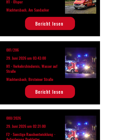
H1 - Ölspur
Wächtersbach, Am Sandacker
Bericht lesen
081/206
29. Juni 2026 um 03:43:00
H1 - Verkehrshindernis, Wasser auf
Straße
Wächtersbach, Birsteiner Straße
Bericht lesen
080/2026
29. Juni 2026 um 02:31:00
F2 - Sonstige Rauchentwicklung -
Anforderung Drehleiter