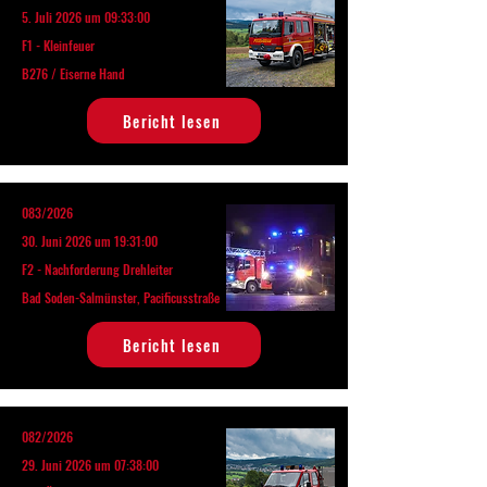
5. Juli 2026 um 09:33:00
F1 - Kleinfeuer
B276 / Eiserne Hand
Bericht lesen
083/2026
30. Juni 2026 um 19:31:00
F2 - Nachforderung Drehleiter
Bad Soden-Salmünster, Pacificusstraße
Bericht lesen
082/2026
29. Juni 2026 um 07:38:00