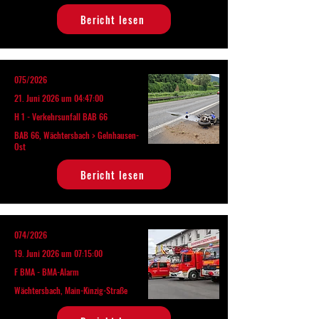
Bericht lesen
075/2026
21. Juni 2026 um 04:47:00
H 1 - Verkehrsunfall BAB 66
BAB 66, Wächtersbach > Gelnhausen-
Ost
Bericht lesen
074/2026
19. Juni 2026 um 07:15:00
F BMA - BMA-Alarm
Wächtersbach, Main-Kinzig-Straße