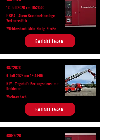
13. Juli 2026 um 16:26:00
F BMA - Alarm Brandmeldeanlage
Verkaufsstätte
Wächtersbach, Main-Kinzig-Straße
Bericht lesen
087/2026
9. Juli 2026 um 16:44:00
H1Y - Tragehilfe Rettungsdienst mit
Drehleiter
Wächtersbach
Bericht lesen
086/2026