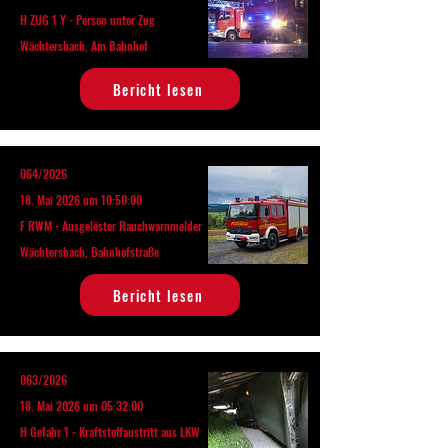
H ZUG 1 Y - Person unter Zug
Wächtersbach, Am Bahnhof
Bericht lesen
064/2026
18. Mai 2026 um 10:50:00
F RWM - Ausgelöster Rauchwarnmelder
Wächtersbach, Bahnhofstraße
Bericht lesen
063/2026
18. Mai 2026 um 05:32:00
H Gefahr 1 - Kraftstoffaustritt aus LKW