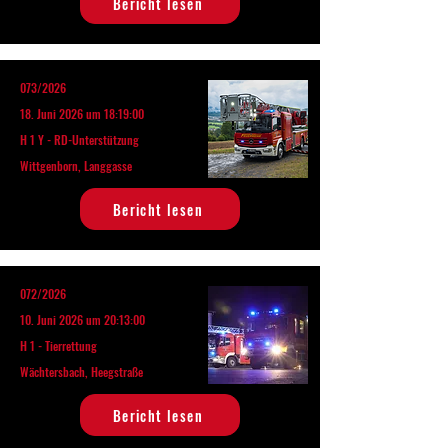
Bericht lesen
073/2026
18. Juni 2026 um 18:19:00
H 1 Y - RD-Unterstützung
Wittgenborn, Langgasse
Bericht lesen
072/2026
10. Juni 2026 um 20:13:00
H 1 - Tierrettung
Wächtersbach, Heegstraße
Bericht lesen