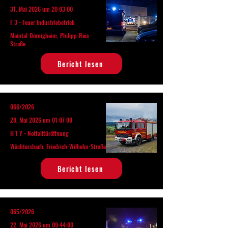
31. Mai 2026 um 20:03:00
F 3 - Feuer Industriebetrieb
Maintal-Dörnigheim, Philipp-Reis-
Straße
Bericht lesen
066/2026
28. Mai 2026 um 01:07:00
H 1 Y - Notfalltüröffnung
Wächtersbach, Friedrich-Wilhelm-Straße
Bericht lesen
065/2026
22. Mai 2026 um 09:44:00