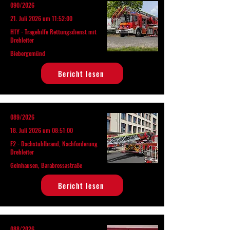
090/2026
21. Juli 2026 um 11:52:00
H1Y - Tragehilfe Rettungsdienst mit
Drehleiter
Biebergemünd
Bericht lesen
089/2026
18. Juli 2026 um 08:51:00
F2 - Dachstuhlbrand, Nachforderung
Drehleiter
Gelnhausen, Barabrossastraße
Bericht lesen
088/2026