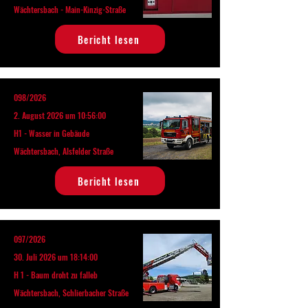
Wächtersbach - Main-Kinzig-Straße
Bericht lesen
098/2026
2. August 2026 um 10:56:00
H1 - Wasser in Gebäude
Wächtersbach, Alsfelder Straße
Bericht lesen
097/2026
30. Juli 2026 um 18:14:00
H 1 - Baum droht zu falleb
Wächtersbach, Schlierbacher Straße