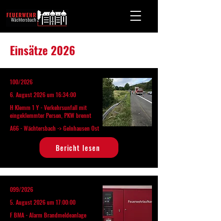
Einsätze 2026
100/2026
6. August 2026 um 16:34:00
H Klemm 1 Y - Verkehrsunfall mit
eingeklemmter Person, PKW brennt
A66 - Wächtersbach -> Gelnhausen Ost
Bericht lesen
099/2026
5. August 2026 um 17:00:00
F BMA - Alarm Brandmeldeanlage