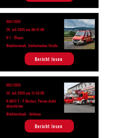
094/2026
28. Juli 2026 um 06:47:00
H 1 - Ölspur
Wächtersbach, Schlierbacher Straße
Bericht lesen
093/2026
26. Juli 2026 um 15:56:00
H ABST Y - P Absturz, Person droht
abzustürzen
Wächtersbach - Aufenau
Bericht lesen