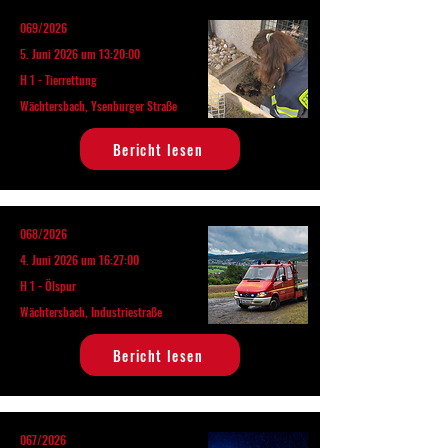
069/2026
5. Juni 2026 um 13:20:00
H 1 - Tierrettung
Wächtersbach, Ysenburger Straße
Bericht lesen
068/2026
4. Juni 2026 um 16:27:00
H 1 - Ölspur
Wächtersbach, Industriestraße
Bericht lesen
067/2026