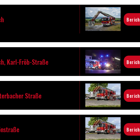
ch
Berich
h, Karl-Fröb-Straße
Berich
uterbacher Straße
Berich
önstraße
Berich