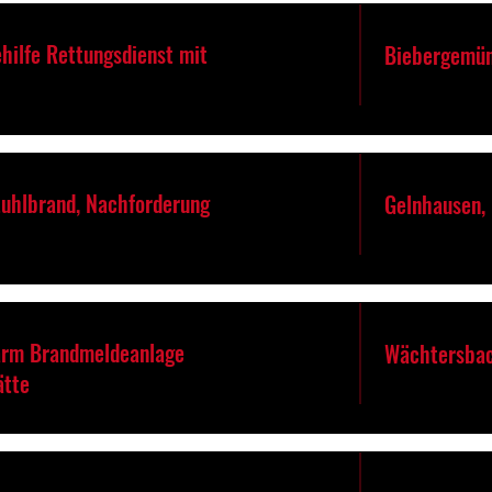
hilfe Rettungsdienst mit
Biebergemü
tuhlbrand, Nachforderung
Gelnhausen,
arm Brandmeldeanlage
Wächtersbac
ätte