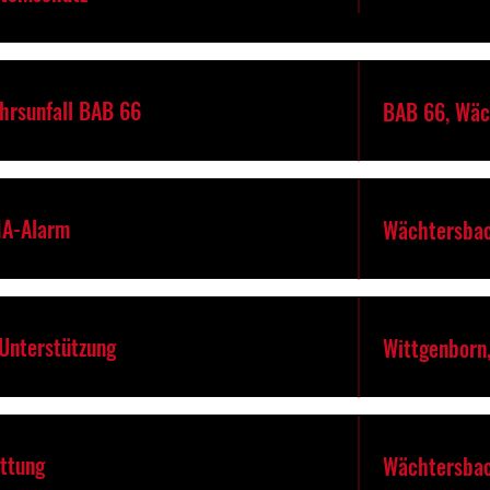
ehrsunfall BAB 66
BAB 66, Wäc
MA-Alarm
Wächtersbac
-Unterstützung
Wittgenborn
ettung
Wächtersbac