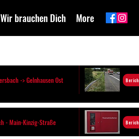
Wir brauchen Dich
More
ersbach -> Gelnhausen Ost
Berich
h - Main-Kinzig-Straße
Berich