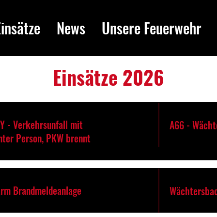
Einsätze
News
Unsere Feuerwehr
Einsätze 2026
Y - Verkehrsunfall mit
A66 - Wächt
ter Person, PKW brennt
arm Brandmeldeanlage
Wächtersbac