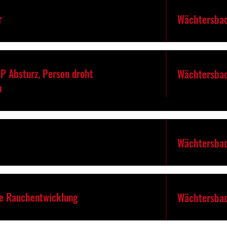
r
Wächtersbac
P Absturz, Person droht
Wächtersbac
n
Wächtersbac
re Rauchentwicklung
Wächtersbac