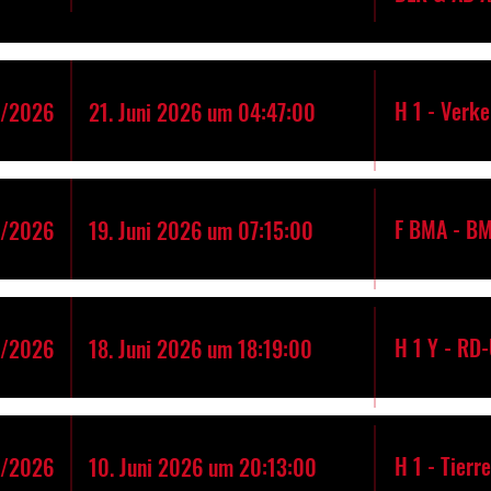
H 1 - Verk
5/2026
21. Juni 2026 um 04:47:00
F BMA - B
4/2026
19. Juni 2026 um 07:15:00
H 1 Y - RD
3/2026
18. Juni 2026 um 18:19:00
H 1 - Tierr
2/2026
10. Juni 2026 um 20:13:00