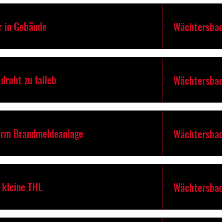
r in Gebäude
Wächtersbac
droht zu falleb
Wächtersbac
arm Brandmeldeanlage
Wächtersbac
. kleine THL
Wächtersbac