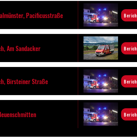
almünster, Pacificusstraße
Berich
h, Am Sandacker
Berich
h, Birsteiner Straße
Berich
 Neuenschmitten
Berich