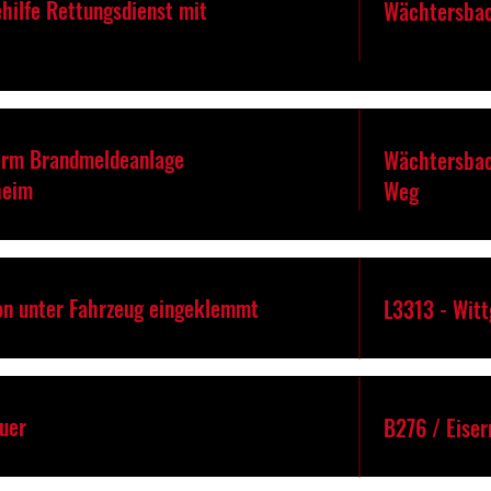
hilfe Rettungsdienst mit
Wächtersba
arm Brandmeldeanlage
Wächtersbac
heim
Weg
on unter Fahrzeug eingeklemmt
L3313 - Witt
euer
B276 / Eise