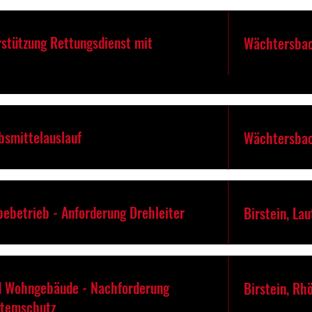
rstützung Rettungsdienst mit
Wächtersba
bsmittelauslauf
Wächtersbac
bebetrieb - Anforderung Drehleiter
Birstein, La
d Wohngebäude - Nachforderung
Birstein, Rh
Atemschutz