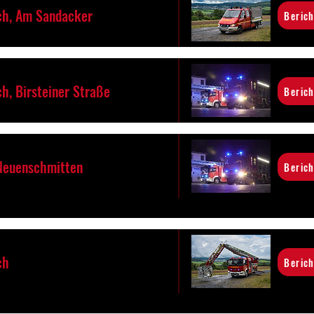
h, Am Sandacker
Berich
h, Birsteiner Straße
Berich
 Neuenschmitten
Berich
ch
Berich