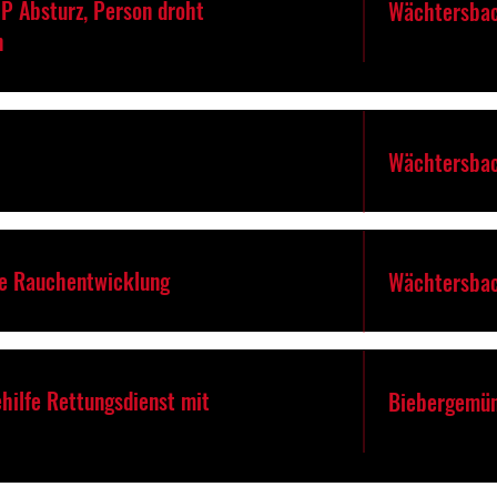
P Absturz, Person droht
Wächtersbac
n
Wächtersbac
re Rauchentwicklung
Wächtersbac
hilfe Rettungsdienst mit
Biebergemü