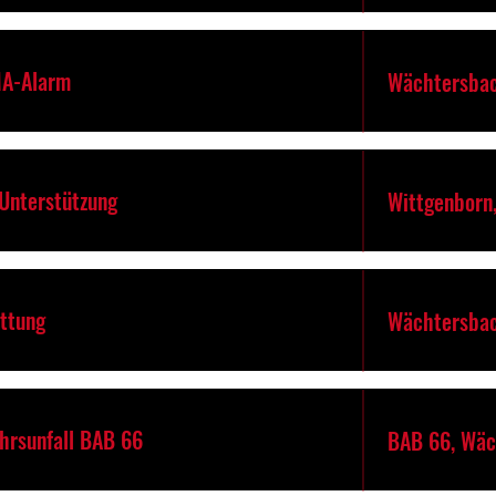
MA-Alarm
Wächtersbac
-Unterstützung
Wittgenborn
ettung
Wächtersbac
ehrsunfall BAB 66
BAB 66, Wäc