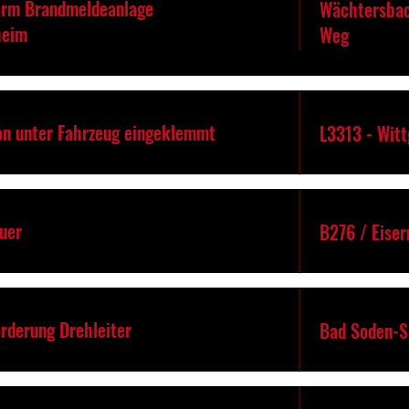
arm Brandmeldeanlage
Wächtersbac
heim
Weg
on unter Fahrzeug eingeklemmt
L3313 - Witt
euer
B276 / Eise
rderung Drehleiter
Bad Soden-S