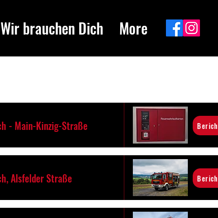
Wir brauchen Dich
More
h - Main-Kinzig-Straße
Berich
h, Alsfelder Straße
Berich