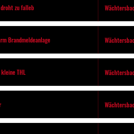
droht zu falleb
Wächtersbac
arm Brandmeldeanlage
Wächtersbac
. kleine THL
Wächtersbac
r
Wächtersbac