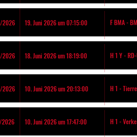
F BMA - B
4/2026
19. Juni 2026 um 07:15:00
H 1 Y - RD
3/2026
18. Juni 2026 um 18:19:00
H 1 - Tierr
2/2026
10. Juni 2026 um 20:13:00
H 1 - Verk
/2026
10. Juni 2026 um 17:47:00