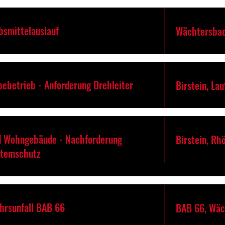
bsmittelauslauf
Wächtersbac
bebetrieb - Anforderung Drehleiter
Birstein, La
d Wohngebäude - Nachforderung
Birstein, Rh
Atemschutz
ehrsunfall BAB 66
BAB 66, Wäc