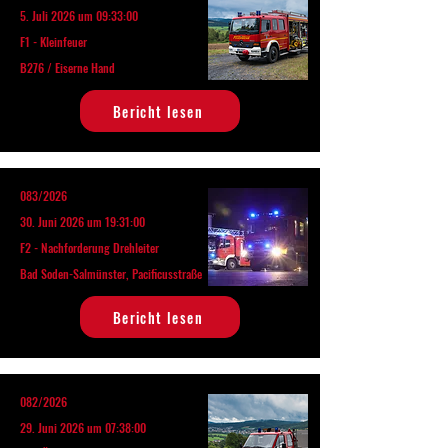
5. Juli 2026 um 09:33:00
F1 - Kleinfeuer
B276 / Eiserne Hand
Bericht lesen
083/2026
30. Juni 2026 um 19:31:00
F2 - Nachforderung Drehleiter
Bad Soden-Salmünster, Pacificusstraße
Bericht lesen
082/2026
29. Juni 2026 um 07:38:00