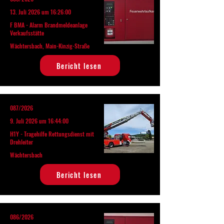
13. Juli 2026 um 16:26:00
F BMA - Alarm Brandmeldeanlage
Verkaufsstätte
Wächtersbach, Main-Kinzig-Straße
Bericht lesen
087/2026
9. Juli 2026 um 16:44:00
H1Y - Tragehilfe Rettungsdienst mit
Drehleiter
Wächtersbach
Bericht lesen
086/2026