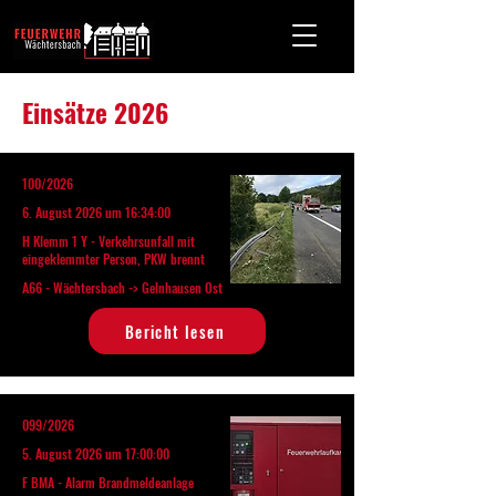
Einsätze 2026
100/2026
6. August 2026 um 16:34:00
H Klemm 1 Y - Verkehrsunfall mit
eingeklemmter Person, PKW brennt
A66 - Wächtersbach -> Gelnhausen Ost
Bericht lesen
099/2026
5. August 2026 um 17:00:00
F BMA - Alarm Brandmeldeanlage