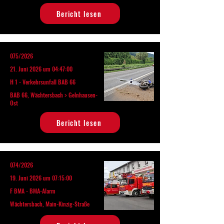
Bericht lesen
075/2026
21. Juni 2026 um 04:47:00
H 1 - Verkehrsunfall BAB 66
BAB 66, Wächtersbach > Gelnhausen-
Ost
Bericht lesen
074/2026
19. Juni 2026 um 07:15:00
F BMA - BMA-Alarm
Wächtersbach, Main-Kinzig-Straße