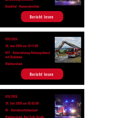
Brachttal - Neuenschmitten
Bericht lesen
079/2026
28. Juni 2026 um 18:11:00
H1Y - Unterstützung Rettungsdienst
mit Drehleiter
Wächtersbach
Bericht lesen
078/2026
28. Juni 2026 um 02:02:00
H1 - Betriebsmittelauslauf
Wächtersbach, Karl-Fröb-Straße