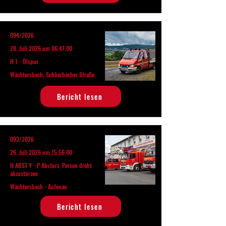
094/2026
28. Juli 2026 um 06:47:00
H 1 - Ölspur
Wächtersbach, Schlierbacher Straße
Bericht lesen
093/2026
26. Juli 2026 um 15:56:00
H ABST Y - P Absturz, Person droht
abzustürzen
Wächtersbach - Aufenau
Bericht lesen