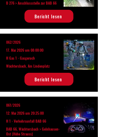
B 276 > Anschlussstelle zur BAB 66
Bericht lesen
062/2026
17. Mai 2026 um 08:00:00
H Gas 1 - Gasgeruch
Wächtersbach, Am Lindenplatz
Bericht lesen
061/2026
12. Mai 2026 um 20:25:00
H 1 - Verkehrsunfall BAB 66
BAB 66, Wächtersbach > Gelnhausen-
Ost (Höhe Strauss)