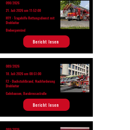
090/2026
21. Juli 2026 um 11:52:00
H1Y - Tragehilfe Rettungsdienst mit
Drehleiter
Biebergemünd
Bericht lesen
089/2026
18. Juli 2026 um 08:51:00
F2 - Dachstuhlbrand, Nachforderung
Drehleiter
Gelnhausen, Barabrossastraße
Bericht lesen
088/2026