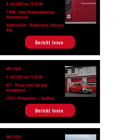
8. Juli 2026 um 13:10:00
F BMA - Alarm Brandmeldeanlage
Altenwohnheim
Wächtersbach - Waldensberg, Büdinger
Weg
Bericht lesen
085/2026
5. Juli 2026 um 11:30:00
H1Y - Person unter Fahrzeug
eingeklemmt
L3313 - Wittgenborn -> Spielberg
Bericht lesen
084/2026