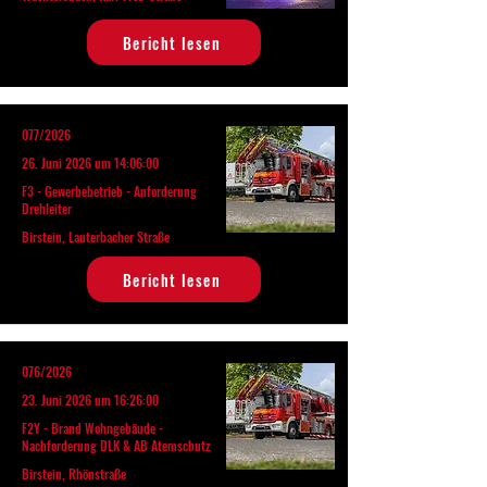
Bericht lesen
077/2026
26. Juni 2026 um 14:06:00
F3 - Gewerbebetrieb - Anforderung
Drehleiter
Birstein, Lauterbacher Straße
Bericht lesen
076/2026
23. Juni 2026 um 16:26:00
F2Y - Brand Wohngebäude -
Nachforderung DLK & AB Atemschutz
Birstein, Rhönstraße