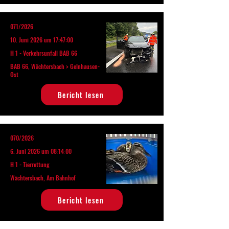
071/2026
10. Juni 2026 um 17:47:00
H 1 - Verkehrsunfall BAB 66
BAB 66, Wächtersbach > Gelnhausen-
Ost
Bericht lesen
070/2026
6. Juni 2026 um 08:14:00
H 1 - Tierrettung
Wächtersbach, Am Bahnhof
Bericht lesen