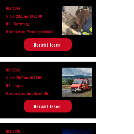
069/2026
5. Juni 2026 um 13:20:00
H 1 - Tierrettung
Wächtersbach, Ysenburger Straße
Bericht lesen
068/2026
4. Juni 2026 um 16:27:00
H 1 - Ölspur
Wächtersbach, Industriestraße
Bericht lesen
067/2026