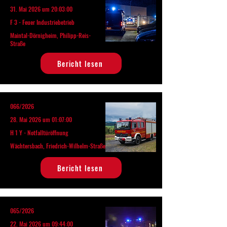
31. Mai 2026 um 20:03:00
F 3 - Feuer Industriebetrieb
Maintal-Dörnigheim, Philipp-Reis-
Straße
Bericht lesen
066/2026
28. Mai 2026 um 01:07:00
H 1 Y - Notfalltüröffnung
Wächtersbach, Friedrich-Wilhelm-Straße
Bericht lesen
065/2026
22. Mai 2026 um 09:44:00