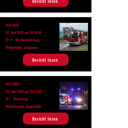
Bericht lesen
073/2026
18. Juni 2026 um 18:19:00
H 1 Y - RD-Unterstützung
Wittgenborn, Langgasse
Bericht lesen
072/2026
10. Juni 2026 um 20:13:00
H 1 - Tierrettung
Wächtersbach, Heegstraße
Bericht lesen