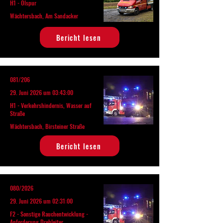
H1 - Ölspur
Wächtersbach, Am Sandacker
Bericht lesen
081/206
29. Juni 2026 um 03:43:00
H1 - Verkehrshindernis, Wasser auf
Straße
Wächtersbach, Birsteiner Straße
Bericht lesen
080/2026
29. Juni 2026 um 02:31:00
F2 - Sonstige Rauchentwicklung -
Anforderung Drehleiter