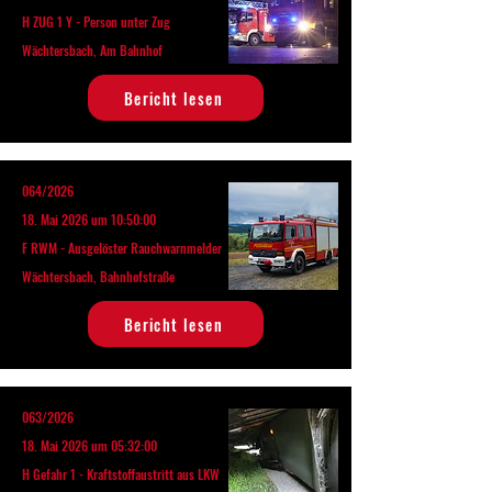
H ZUG 1 Y - Person unter Zug
Wächtersbach, Am Bahnhof
Bericht lesen
064/2026
18. Mai 2026 um 10:50:00
F RWM - Ausgelöster Rauchwarnmelder
Wächtersbach, Bahnhofstraße
Bericht lesen
063/2026
18. Mai 2026 um 05:32:00
H Gefahr 1 - Kraftstoffaustritt aus LKW