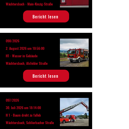
Wächtersbach - Main-Kinzig-Straße
Bericht lesen
098/2026
2. August 2026 um 10:56:00
H1 - Wasser in Gebäude
Wächtersbach, Alsfelder Straße
Bericht lesen
097/2026
30. Juli 2026 um 18:14:00
H 1 - Baum droht zu falleb
Wächtersbach, Schlierbacher Straße