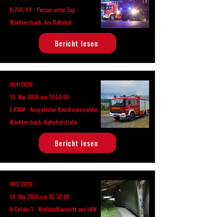
H ZUG 1 Y - Person unter Zug
Wächtersbach, Am Bahnhof
Bericht lesen
064/2026
18. Mai 2026 um 10:50:00
F RWM - Ausgelöster Rauchwarnmelder
Wächtersbach, Bahnhofstraße
Bericht lesen
063/2026
18. Mai 2026 um 05:32:00
H Gefahr 1 - Kraftstoffaustritt aus LKW