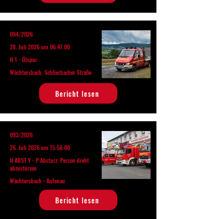
094/2026
28. Juli 2026 um 06:47:00
H 1 - Ölspur
Wächtersbach, Schlierbacher Straße
Bericht lesen
093/2026
26. Juli 2026 um 15:56:00
H ABST Y - P Absturz, Person droht
abzustürzen
Wächtersbach - Aufenau
Bericht lesen