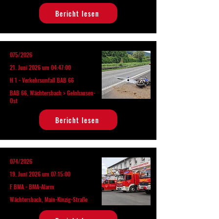
Bericht lesen
075/2026
21. Juni 2026 um 04:47:00
H 1 - Verkehrsunfall BAB 66
BAB 66, Wächtersbach > Gelnhausen-
Ost
Bericht lesen
074/2026
19. Juni 2026 um 07:15:00
F BMA - BMA-Alarm
Wächtersbach, Main-Kinzig-Straße