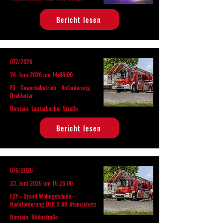
Bericht lesen
077/2026
26. Juni 2026 um 14:06:00
F3 - Gewerbebetrieb - Anforderung
Drehleiter
Birstein, Lauterbacher Straße
Bericht lesen
076/2026
23. Juni 2026 um 16:26:00
F2Y - Brand Wohngebäude -
Nachforderung DLK & AB Atemschutz
Birstein, Rhönstraße