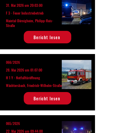
31. Mai 2026 um 20:03:00
F 3 - Feuer Industriebetrieb
Maintal-Dörnigheim, Philipp-Reis-
Straße
Bericht lesen
066/2026
28. Mai 2026 um 01:07:00
H 1 Y - Notfalltüröffnung
Wächtersbach, Friedrich-Wilhelm-Straße
Bericht lesen
065/2026
22. Mai 2026 um 09:44:00