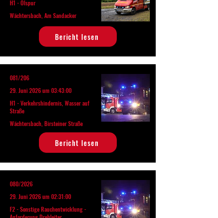
H1 - Ölspur
Wächtersbach, Am Sandacker
Bericht lesen
081/206
29. Juni 2026 um 03:43:00
H1 - Verkehrshindernis, Wasser auf
Straße
Wächtersbach, Birsteiner Straße
Bericht lesen
080/2026
29. Juni 2026 um 02:31:00
F2 - Sonstige Rauchentwicklung -
Anforderung Drehleiter