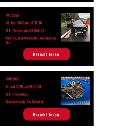
071/2026
10. Juni 2026 um 17:47:00
H 1 - Verkehrsunfall BAB 66
BAB 66, Wächtersbach > Gelnhausen-
Ost
Bericht lesen
070/2026
6. Juni 2026 um 08:14:00
H 1 - Tierrettung
Wächtersbach, Am Bahnhof
Bericht lesen