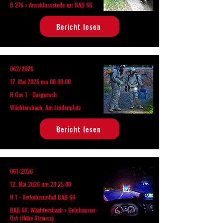
B 276 > Anschlussstelle zur BAB 66
Bericht lesen
062/2026
17. Mai 2026 um 08:00:00
H Gas 1 - Gasgeruch
Wächtersbach, Am Lindenplatz
Bericht lesen
061/2026
12. Mai 2026 um 20:25:00
H 1 - Verkehrsunfall BAB 66
BAB 66, Wächtersbach > Gelnhausen-
Ost (Höhe Strauss)