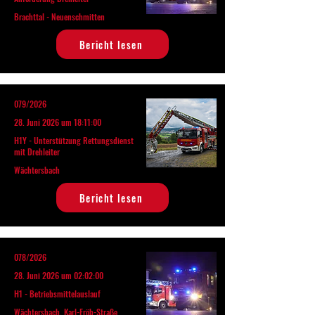
Brachttal - Neuenschmitten
Bericht lesen
079/2026
28. Juni 2026 um 18:11:00
H1Y - Unterstützung Rettungsdienst
mit Drehleiter
Wächtersbach
Bericht lesen
078/2026
28. Juni 2026 um 02:02:00
H1 - Betriebsmittelauslauf
Wächtersbach, Karl-Fröb-Straße