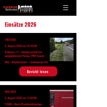
Einsätze 2026
100/2026
6. August 2026 um 16:34:00
H Klemm 1 Y - Verkehrsunfall mit
eingeklemmter Person, PKW brennt
A66 - Wächtersbach -> Gelnhausen Ost
Bericht lesen
099/2026
5. August 2026 um 17:00:00
F BMA - Alarm Brandmeldeanlage