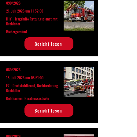
090/2026
21. Juli 2026 um 11:52:00
H1Y - Tragehilfe Rettungsdienst mit
Drehleiter
Biebergemünd
Bericht lesen
089/2026
18. Juli 2026 um 08:51:00
F2 - Dachstuhlbrand, Nachforderung
Drehleiter
Gelnhausen, Barabrossastraße
Bericht lesen
088/2026