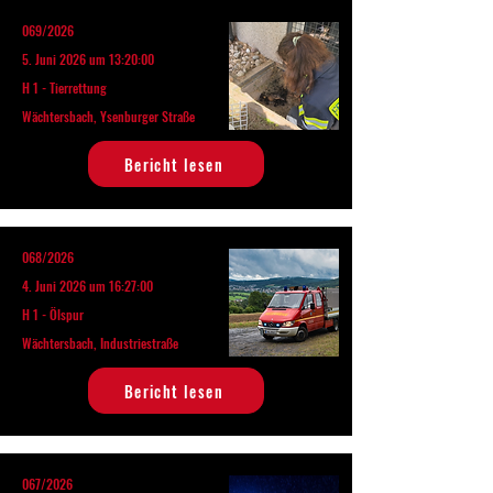
069/2026
5. Juni 2026 um 13:20:00
H 1 - Tierrettung
Wächtersbach, Ysenburger Straße
Bericht lesen
068/2026
4. Juni 2026 um 16:27:00
H 1 - Ölspur
Wächtersbach, Industriestraße
Bericht lesen
067/2026