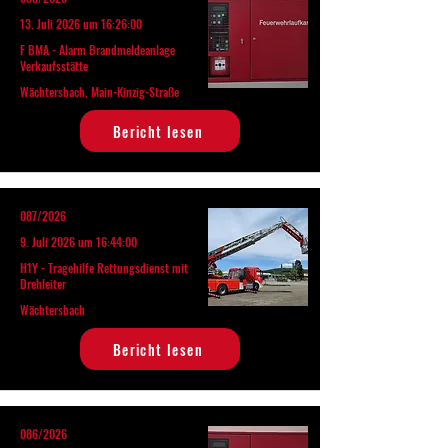
13. Juli 2026 um 16:26:00
F BMA - Alarm Brandmeldeanlage
Verkaufsstätte
Wächtersbach, Main-Kinzig-Straße
Bericht lesen
087/2026
9. Juli 2026 um 16:44:00
H1Y - Tragehilfe Rettungsdienst mit
Drehleiter
Wächtersbach
Bericht lesen
086/2026