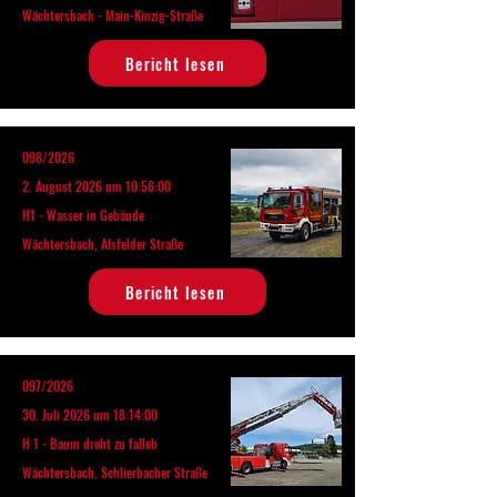
Wächtersbach - Main-Kinzig-Straße
Bericht lesen
098/2026
2. August 2026 um 10:56:00
H1 - Wasser in Gebäude
Wächtersbach, Alsfelder Straße
Bericht lesen
097/2026
30. Juli 2026 um 18:14:00
H 1 - Baum droht zu falleb
Wächtersbach, Schlierbacher Straße