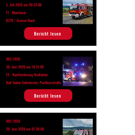
5. Juli 2026 um 09:33:00
F1 - Kleinfeuer
B276 / Eiserne Hand
Bericht lesen
083/2026
30. Juni 2026 um 19:31:00
F2 - Nachforderung Drehleiter
Bad Soden-Salmünster, Pacificusstraße
Bericht lesen
082/2026
29. Juni 2026 um 07:38:00