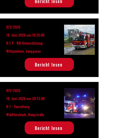
Bericht lesen
073/2026
18. Juni 2026 um 18:19:00
H 1 Y - RD-Unterstützung
Wittgenborn, Langgasse
Bericht lesen
072/2026
10. Juni 2026 um 20:13:00
H 1 - Tierrettung
Wächtersbach, Heegstraße
Bericht lesen