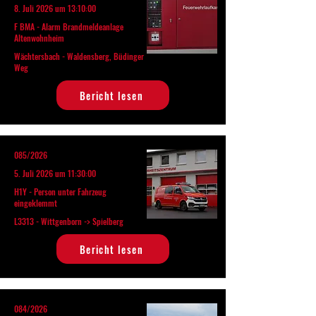
8. Juli 2026 um 13:10:00
F BMA - Alarm Brandmeldeanlage
Altenwohnheim
Wächtersbach - Waldensberg, Büdinger
Weg
Bericht lesen
085/2026
5. Juli 2026 um 11:30:00
H1Y - Person unter Fahrzeug
eingeklemmt
L3313 - Wittgenborn -> Spielberg
Bericht lesen
084/2026