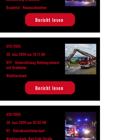
Brachttal - Neuenschmitten
Bericht lesen
079/2026
28. Juni 2026 um 18:11:00
H1Y - Unterstützung Rettungsdienst
mit Drehleiter
Wächtersbach
Bericht lesen
078/2026
28. Juni 2026 um 02:02:00
H1 - Betriebsmittelauslauf
Wächtersbach, Karl-Fröb-Straße