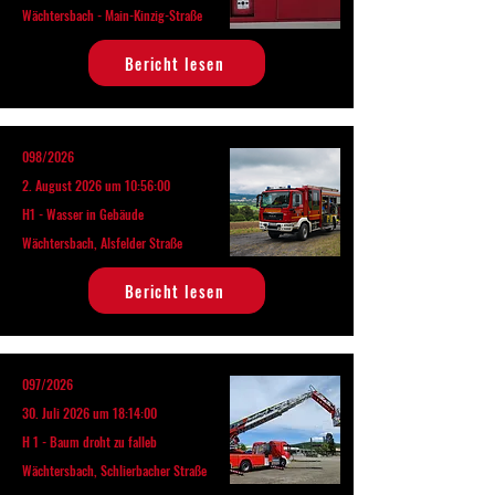
Wächtersbach - Main-Kinzig-Straße
Bericht lesen
098/2026
2. August 2026 um 10:56:00
H1 - Wasser in Gebäude
Wächtersbach, Alsfelder Straße
Bericht lesen
097/2026
30. Juli 2026 um 18:14:00
H 1 - Baum droht zu falleb
Wächtersbach, Schlierbacher Straße