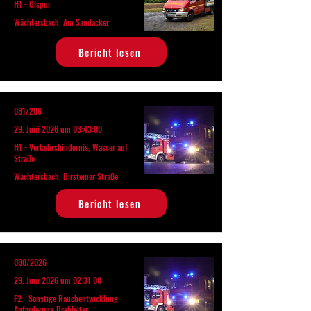
H1 - Ölspur
Wächtersbach, Am Sandacker
Bericht lesen
081/206
29. Juni 2026 um 03:43:00
H1 - Verkehrshindernis, Wasser auf
Straße
Wächtersbach, Birsteiner Straße
Bericht lesen
080/2026
29. Juni 2026 um 02:31:00
F2 - Sonstige Rauchentwicklung -
Anforderung Drehleiter