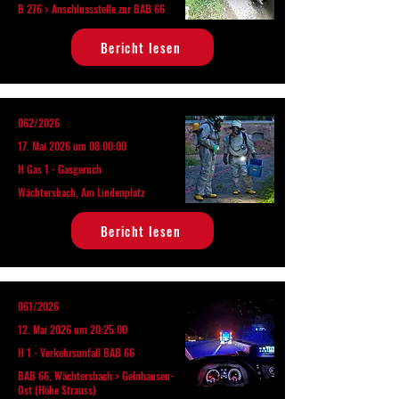
B 276 > Anschlussstelle zur BAB 66
Bericht lesen
062/2026
17. Mai 2026 um 08:00:00
H Gas 1 - Gasgeruch
Wächtersbach, Am Lindenplatz
Bericht lesen
061/2026
12. Mai 2026 um 20:25:00
H 1 - Verkehrsunfall BAB 66
BAB 66, Wächtersbach > Gelnhausen-
Ost (Höhe Strauss)