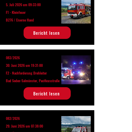
5. Juli 2026 um 09:33:00
F1 - Kleinfeuer
B276 / Eiserne Hand
Bericht lesen
083/2026
30. Juni 2026 um 19:31:00
F2 - Nachforderung Drehleiter
Bad Soden-Salmünster, Pacificusstraße
Bericht lesen
082/2026
29. Juni 2026 um 07:38:00