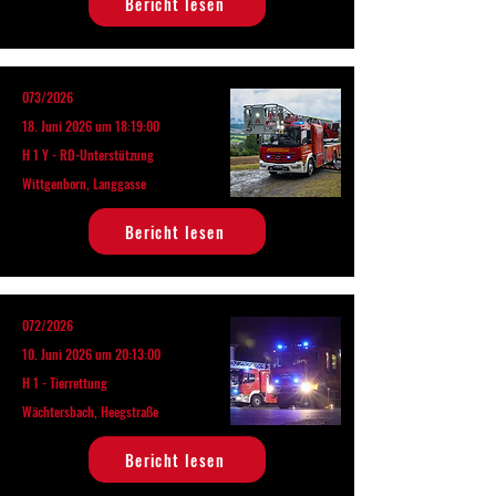
Bericht lesen
073/2026
18. Juni 2026 um 18:19:00
H 1 Y - RD-Unterstützung
Wittgenborn, Langgasse
Bericht lesen
072/2026
10. Juni 2026 um 20:13:00
H 1 - Tierrettung
Wächtersbach, Heegstraße
Bericht lesen