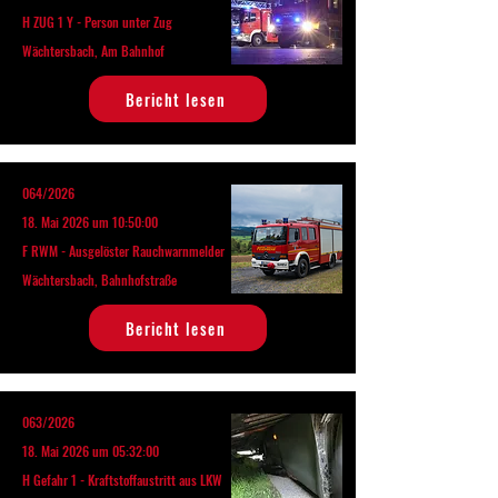
H ZUG 1 Y - Person unter Zug
Wächtersbach, Am Bahnhof
Bericht lesen
064/2026
18. Mai 2026 um 10:50:00
F RWM - Ausgelöster Rauchwarnmelder
Wächtersbach, Bahnhofstraße
Bericht lesen
063/2026
18. Mai 2026 um 05:32:00
H Gefahr 1 - Kraftstoffaustritt aus LKW