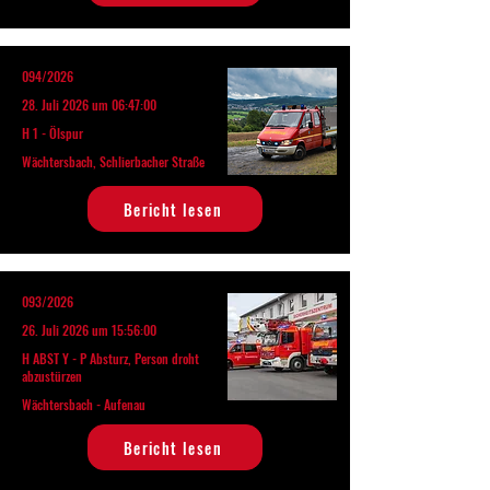
094/2026
28. Juli 2026 um 06:47:00
H 1 - Ölspur
Wächtersbach, Schlierbacher Straße
Bericht lesen
093/2026
26. Juli 2026 um 15:56:00
H ABST Y - P Absturz, Person droht
abzustürzen
Wächtersbach - Aufenau
Bericht lesen