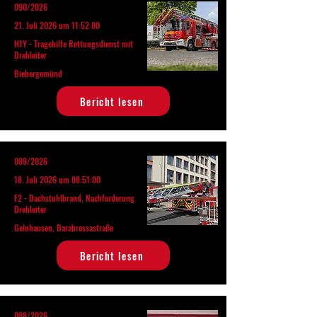
090/2026
21. Juli 2026 um 11:52:00
H1Y - Tragehilfe Rettungsdienst mit
Drehleiter
Biebergemünd
Bericht lesen
089/2026
18. Juli 2026 um 08:51:00
F2 - Dachstuhlbrand, Nachforderung
Drehleiter
Gelnhausen, Barabrossastraße
Bericht lesen
088/2026