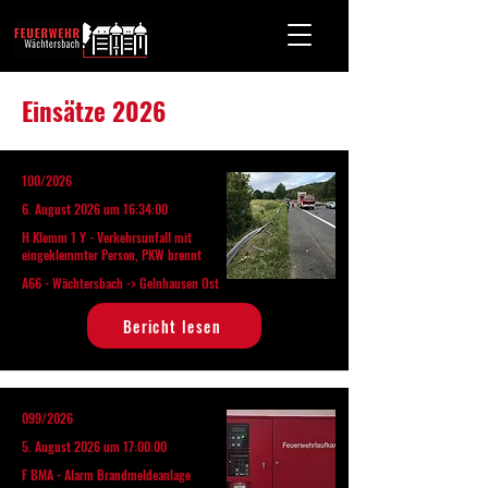
Einsätze 2026
100/2026
6. August 2026 um 16:34:00
H Klemm 1 Y - Verkehrsunfall mit
eingeklemmter Person, PKW brennt
A66 - Wächtersbach -> Gelnhausen Ost
Bericht lesen
099/2026
5. August 2026 um 17:00:00
F BMA - Alarm Brandmeldeanlage