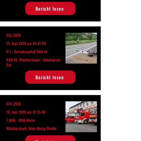
Bericht lesen
075/2026
21. Juni 2026 um 04:47:00
H 1 - Verkehrsunfall BAB 66
BAB 66, Wächtersbach > Gelnhausen-
Ost
Bericht lesen
074/2026
19. Juni 2026 um 07:15:00
F BMA - BMA-Alarm
Wächtersbach, Main-Kinzig-Straße