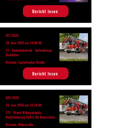
Bericht lesen
077/2026
26. Juni 2026 um 14:06:00
F3 - Gewerbebetrieb - Anforderung
Drehleiter
Birstein, Lauterbacher Straße
Bericht lesen
076/2026
23. Juni 2026 um 16:26:00
F2Y - Brand Wohngebäude -
Nachforderung DLK & AB Atemschutz
Birstein, Rhönstraße