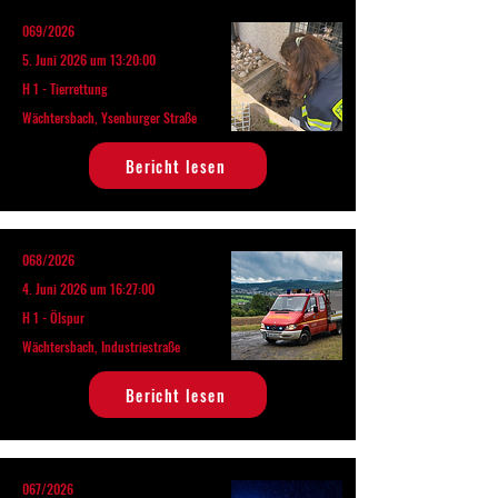
069/2026
5. Juni 2026 um 13:20:00
H 1 - Tierrettung
Wächtersbach, Ysenburger Straße
Bericht lesen
068/2026
4. Juni 2026 um 16:27:00
H 1 - Ölspur
Wächtersbach, Industriestraße
Bericht lesen
067/2026