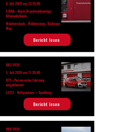
8. Juli 2026 um 13:10:00
F BMA - Alarm Brandmeldeanlage
Altenwohnheim
Wächtersbach - Waldensberg, Büdinger
Weg
Bericht lesen
085/2026
5. Juli 2026 um 11:30:00
H1Y - Person unter Fahrzeug
eingeklemmt
L3313 - Wittgenborn -> Spielberg
Bericht lesen
084/2026