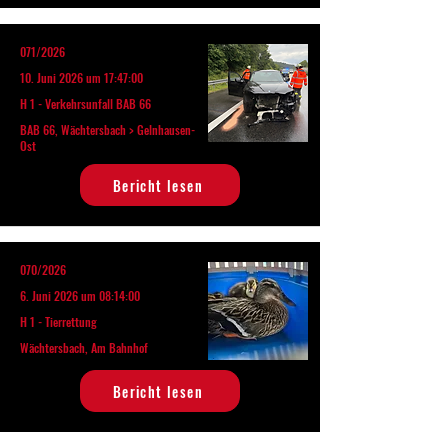
071/2026
10. Juni 2026 um 17:47:00
H 1 - Verkehrsunfall BAB 66
BAB 66, Wächtersbach > Gelnhausen-
Ost
Bericht lesen
070/2026
6. Juni 2026 um 08:14:00
H 1 - Tierrettung
Wächtersbach, Am Bahnhof
Bericht lesen