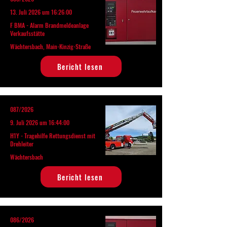
13. Juli 2026 um 16:26:00
F BMA - Alarm Brandmeldeanlage
Verkaufsstätte
Wächtersbach, Main-Kinzig-Straße
Bericht lesen
087/2026
9. Juli 2026 um 16:44:00
H1Y - Tragehilfe Rettungsdienst mit
Drehleiter
Wächtersbach
Bericht lesen
086/2026