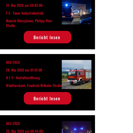
31. Mai 2026 um 20:03:00
F 3 - Feuer Industriebetrieb
Maintal-Dörnigheim, Philipp-Reis-
Straße
Bericht lesen
066/2026
28. Mai 2026 um 01:07:00
H 1 Y - Notfalltüröffnung
Wächtersbach, Friedrich-Wilhelm-Straße
Bericht lesen
065/2026
22. Mai 2026 um 09:44:00