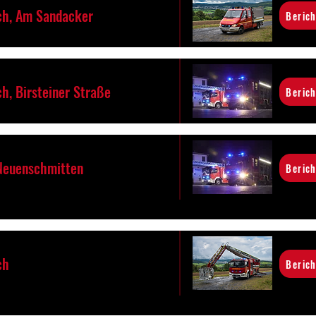
h, Am Sandacker
Berich
h, Birsteiner Straße
Berich
 Neuenschmitten
Berich
ch
Berich