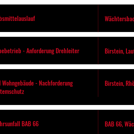
bsmittelauslauf
Wächtersbac
bebetrieb - Anforderung Drehleiter
Birstein, La
d Wohngebäude - Nachforderung
Birstein, Rh
Atemschutz
ehrsunfall BAB 66
BAB 66, Wäc