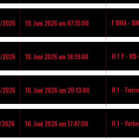
F BMA - B
4/2026
19. Juni 2026 um 07:15:00
H 1 Y - RD
3/2026
18. Juni 2026 um 18:19:00
H 1 - Tierr
2/2026
10. Juni 2026 um 20:13:00
H 1 - Verk
/2026
10. Juni 2026 um 17:47:00