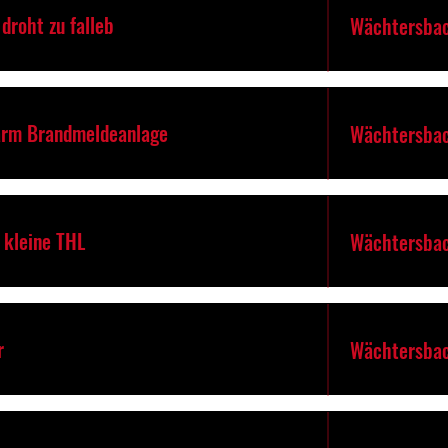
droht zu falleb
Wächtersbac
arm Brandmeldeanlage
Wächtersbac
. kleine THL
Wächtersbac
r
Wächtersbac