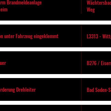
arm Brandmeldeanlage
Wächtersbac
heim
Weg
on unter Fahrzeug eingeklemmt
L3313 - Witt
euer
B276 / Eise
rderung Drehleiter
Bad Soden-S