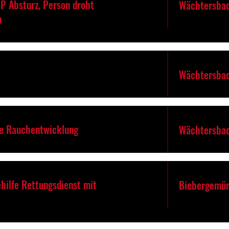
P Absturz, Person droht
Wächtersbac
n
Wächtersbac
re Rauchentwicklung
Wächtersbac
hilfe Rettungsdienst mit
Biebergemü