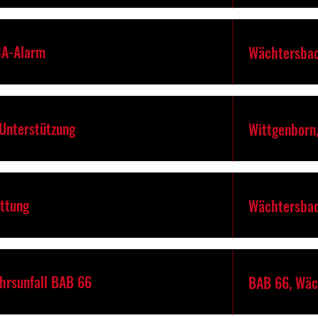
MA-Alarm
Wächtersbac
-Unterstützung
Wittgenborn
ettung
Wächtersbac
ehrsunfall BAB 66
BAB 66, Wäc