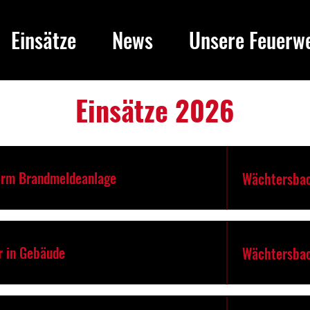
Einsätze
News
Unsere Feuerw
Einsätze 2026
arm Brandmeldeanlage
Wächtersbac
r in Gebäude
Wächtersbac