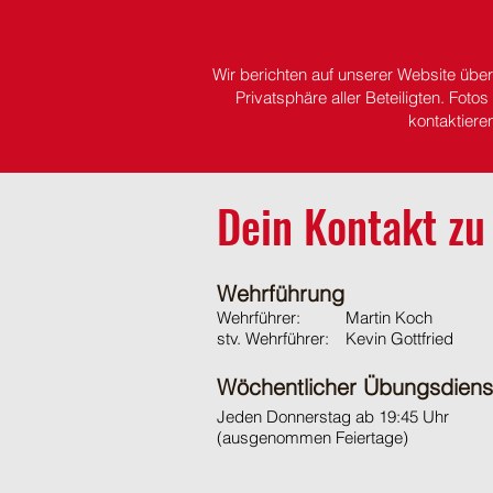
Wir berichten auf unserer Website übe
Privatsphäre aller Beteiligten.
Fotos 
kontaktiere
Dein Kontakt zu
Wehrführung
Wehrführer:
Martin Koch
stv. Wehrführer:
Kevin Gottfried
Wöchentlicher Übungsdiens
Jeden Donnerstag ab 19:45 Uhr
(ausgenommen Feiertage)