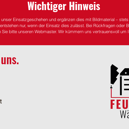
Wichtiger Hinweis
r unser Einsatzgeschehen und ergänzen dies mit Bildmaterial – stet
entstehen nur, wenn der Einsatz dies zulässt.
Bei Rückfragen oder Be
n Sie bitte unseren Webmaster. Wir kümmern uns vertrauensvoll um I
 uns.
t