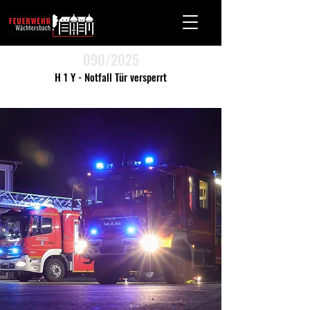
090/2025
H 1 Y - Notfall Tür versperrt