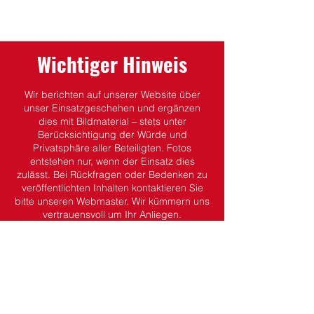
Wichtiger Hinweis
Wir berichten auf unserer Website über
unser Einsatzgeschehen und ergänzen
dies mit Bildmaterial – stets unter
Berücksichtigung der Würde und
Privatsphäre aller Beteiligten.
Fotos
entstehen nur, wenn der Einsatz dies
zulässt.
Bei Rückfragen oder Bedenken zu
veröffentlichten Inhalten kontaktieren Sie
bitte unseren Webmaster. Wir kümmern uns
vertrauensvoll um Ihr Anliegen.
Dein Kontakt zu uns.
Wehrführung
Wehrführer:
Martin Koch