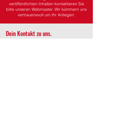
veröffentlichten Inhalten kontaktieren Sie
bitte unseren Webmaster. Wir kümmern uns
vertrauensvoll um Ihr Anliegen.
Dein Kontakt zu uns.
Wehrführung
Wehrführer:
Martin Koch
stv. Wehrführer:
Kevin Gottfried
Wöchentlicher Übungsdienst
Jeden Donnerstag ab 19:45 Uhr
(ausgenommen Feiertage)
Adresse
Feuerwehr Wächtersbach
Gelnhäuser Strasse 15
63607 Wächtersbach
Kontakt
06053 / 1600
ffw-innenstadt@stadt-waechtersbach.de