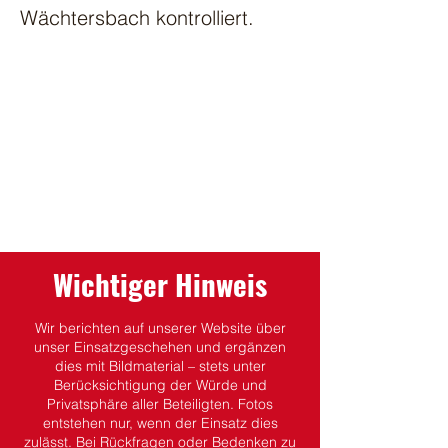
Wächtersbach kontrolliert.
Wichtiger Hinweis
Wir berichten auf unserer Website über
unser Einsatzgeschehen und ergänzen
dies mit Bildmaterial – stets unter
Berücksichtigung der Würde und
Privatsphäre aller Beteiligten.
Fotos
entstehen nur, wenn der Einsatz dies
zulässt.
Bei Rückfragen oder Bedenken zu