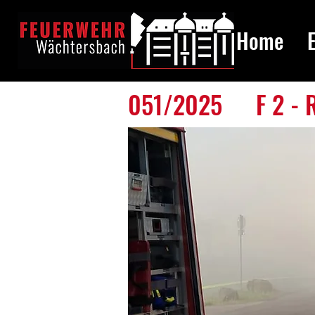
Home
051/2025
F 2 -