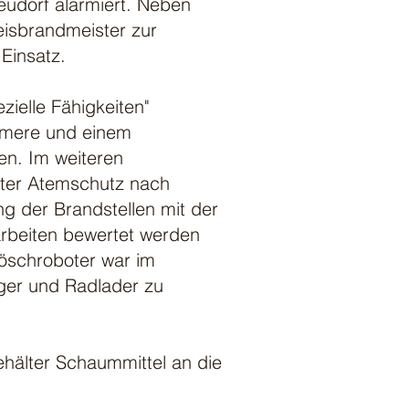
eudorf alarmiert. Neben
eisbrandmeister zur
Einsatz.
ielle Fähigkeiten"
kamere und einem
en. Im weiteren
lter Atemschutz nach
ng der Brandstellen mit der
rbeiten bewertet werden
öschroboter war im
gger und Radlader zu
ehälter Schaummittel an die