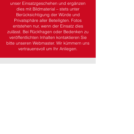
unser Einsatzgeschehen und ergänzen
dies mit Bildmaterial – stets unter
Berücksichtigung der Würde und
Privatsphäre aller Beteiligten.
Fotos
entstehen nur, wenn der Einsatz dies
zulässt.
Bei Rückfragen oder Bedenken zu
veröffentlichten Inhalten kontaktieren Sie
bitte unseren Webmaster. Wir kümmern uns
vertrauensvoll um Ihr Anliegen.
Dein Kontakt zu uns.
Wehrführung
Wehrführer:
Martin Koch
stv. Wehrführer:
Kevin Gottfried
Wöchentlicher Übungsdienst
Jeden Donnerstag ab 19:45 Uhr
(ausgenommen Feiertage)
Adresse
Feuerwehr Wächtersbach