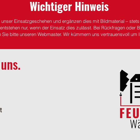
Wichtiger Hinweis
r unser Einsatzgeschehen und ergänzen dies mit Bildmaterial – stet
entstehen nur, wenn der Einsatz dies zulässt.
Bei Rückfragen oder Be
n Sie bitte unseren Webmaster. Wir kümmern uns vertrauensvoll um I
 uns.
t