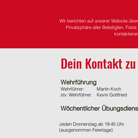
Wir berichten auf unserer Website übe
Privatsphäre aller Beteiligten.
Fotos 
kontaktiere
Dein Kontakt zu
Wehrführung
Wehrführer:
Martin Koch
stv. Wehrführer:
Kevin Gottfried
Wöchentlicher Übungsdiens
Jeden Donnerstag ab 19:45 Uhr
(ausgenommen Feiertage)