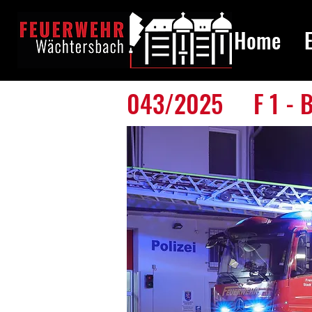
Home
043/2025
F 1 -