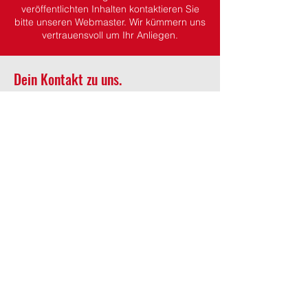
veröffentlichten Inhalten kontaktieren Sie
bitte unseren Webmaster. Wir kümmern uns
vertrauensvoll um Ihr Anliegen.
Dein Kontakt zu uns.
Wehrführung
Wehrführer:
Martin Koch
stv. Wehrführer:
Kevin Gottfried
Wöchentlicher Übungsdienst
Jeden Donnerstag ab 19:45 Uhr
(ausgenommen Feiertage)
Adresse
Feuerwehr Wächtersbach
Gelnhäuser Strasse 15
63607 Wächtersbach
Kontakt
06053 / 1600
ffw-innenstadt@stadt-waechtersbach.de