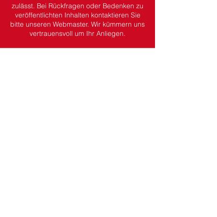
zulässt.
Bei Rückfragen oder Bedenken zu
veröffentlichten Inhalten kontaktieren Sie
bitte unseren Webmaster. Wir kümmern uns
vertrauensvoll um Ihr Anliegen.
Dein Kontakt zu uns.
Wehrführung
Wehrführer:
Martin Koch
stv. Wehrführer:
Kevin Gottfried
Wöchentlicher Übungsdienst
Jeden Donnerstag ab 19:45 Uhr
(ausgenommen Feiertage)
Adresse
Feuerwehr Wächtersbach
Gelnhäuser Strasse 15
63607 Wächtersbach
Kontakt
06053 / 1600
ffw-innenstadt@stadt-waechtersbach.de