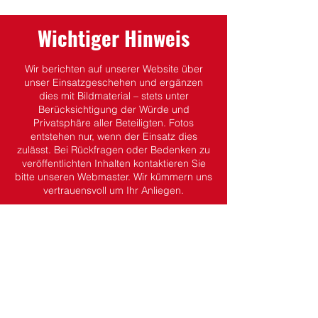
Wichtiger Hinweis
Wir berichten auf unserer Website über
unser Einsatzgeschehen und ergänzen
dies mit Bildmaterial – stets unter
Berücksichtigung der Würde und
Privatsphäre aller Beteiligten.
Fotos
entstehen nur, wenn der Einsatz dies
zulässt.
Bei Rückfragen oder Bedenken zu
veröffentlichten Inhalten kontaktieren Sie
bitte unseren Webmaster. Wir kümmern uns
vertrauensvoll um Ihr Anliegen.
Dein Kontakt zu uns.
Wehrführung
Wehrführer:
Martin Koch
stv. Wehrführer:
Kevin Gottfried