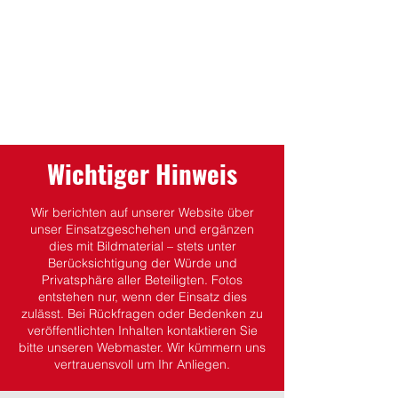
Wichtiger Hinweis
Wir berichten auf unserer Website über
unser Einsatzgeschehen und ergänzen
dies mit Bildmaterial – stets unter
Berücksichtigung der Würde und
Privatsphäre aller Beteiligten.
Fotos
entstehen nur, wenn der Einsatz dies
zulässt.
Bei Rückfragen oder Bedenken zu
veröffentlichten Inhalten kontaktieren Sie
bitte unseren Webmaster. Wir kümmern uns
vertrauensvoll um Ihr Anliegen.