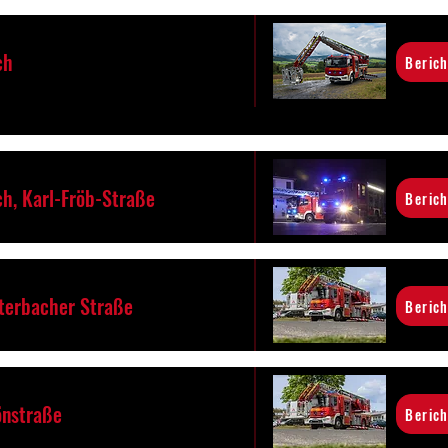
ch
Berich
h, Karl-Fröb-Straße
Berich
uterbacher Straße
Berich
önstraße
Berich