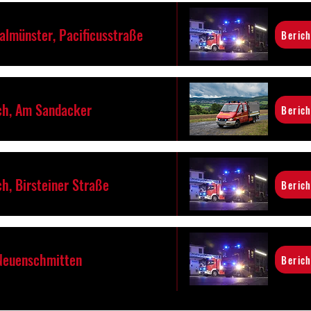
almünster, Pacificusstraße
Berich
h, Am Sandacker
Berich
h, Birsteiner Straße
Berich
 Neuenschmitten
Berich