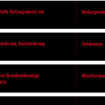
hilfe Rettungsdienst mit
Biebergemü
tuhlbrand, Nachforderung
Gelnhausen,
arm Brandmeldeanlage
Wächtersbac
ätte