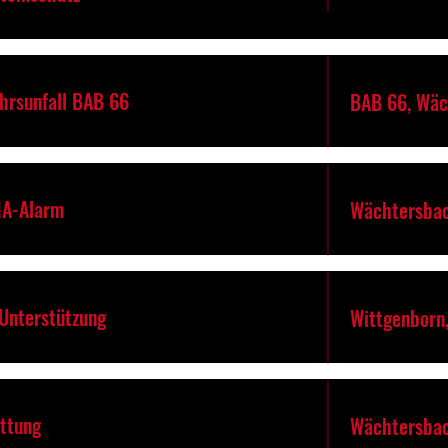
ehrsunfall BAB 66
BAB 66, Wäc
MA-Alarm
Wächtersbac
-Unterstützung
Wittgenborn
ettung
Wächtersbac