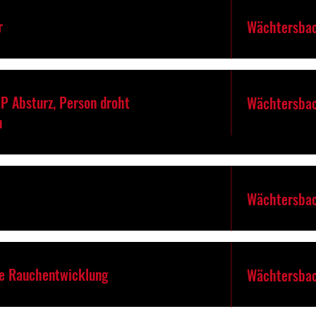
r
Wächtersbac
P Absturz, Person droht
Wächtersbac
n
Wächtersbac
re Rauchentwicklung
Wächtersbac