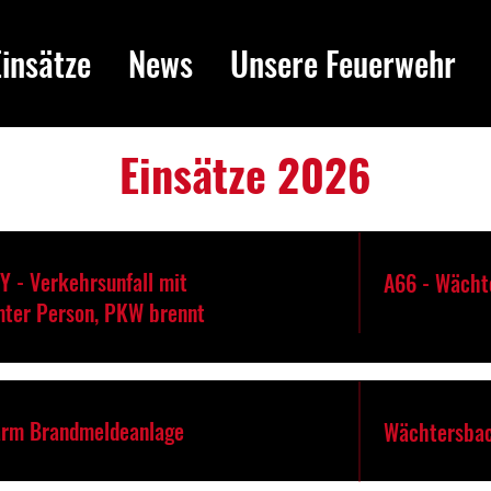
Einsätze
News
Unsere Feuerwehr
Einsätze 2026
Y - Verkehrsunfall mit
A66 - Wächt
ter Person, PKW brennt
arm Brandmeldeanlage
Wächtersbac