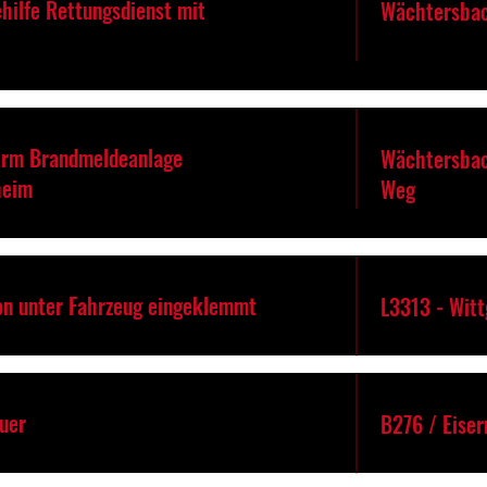
hilfe Rettungsdienst mit
Wächtersba
arm Brandmeldeanlage
Wächtersbac
heim
Weg
on unter Fahrzeug eingeklemmt
L3313 - Witt
euer
B276 / Eise