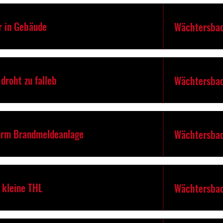
r in Gebäude
Wächtersbac
droht zu falleb
Wächtersbac
arm Brandmeldeanlage
Wächtersbac
. kleine THL
Wächtersbac