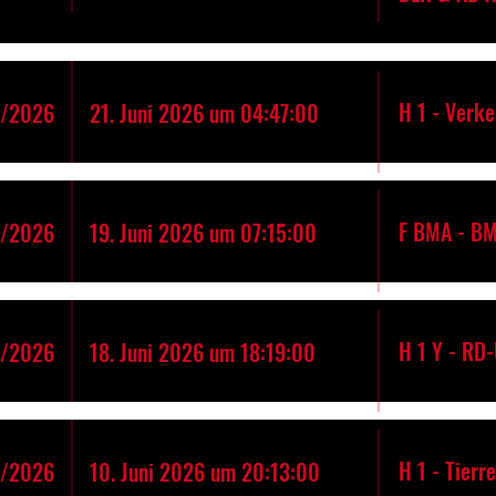
H 1 - Verk
5/2026
21. Juni 2026 um 04:47:00
F BMA - B
4/2026
19. Juni 2026 um 07:15:00
H 1 Y - RD
3/2026
18. Juni 2026 um 18:19:00
H 1 - Tierr
2/2026
10. Juni 2026 um 20:13:00