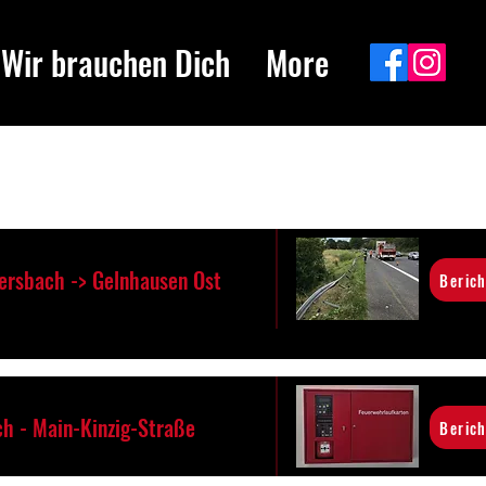
Wir brauchen Dich
More
ersbach -> Gelnhausen Ost
Berich
h - Main-Kinzig-Straße
Berich